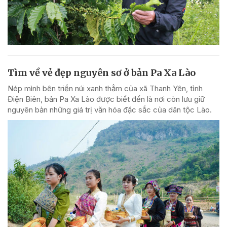
Tìm về vẻ đẹp nguyên sơ ở bản Pa Xa Lào
Nép mình bên triền núi xanh thẳm của xã Thanh Yên, tỉnh
Điện Biên, bản Pa Xa Lào được biết đến là nơi còn lưu giữ
nguyên bản những giá trị văn hóa đặc sắc của dân tộc Lào.