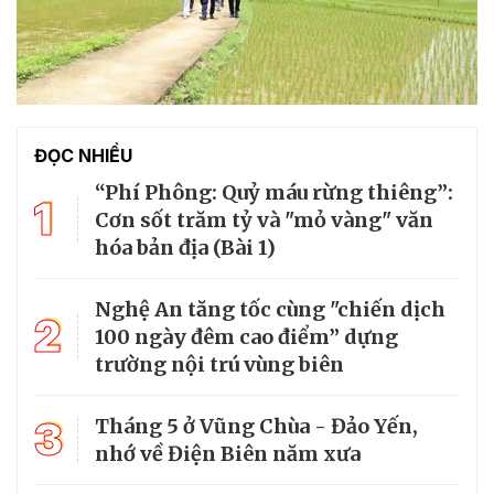
ĐỌC NHIỀU
“Phí Phông: Quỷ máu rừng thiêng”:
1
Cơn sốt trăm tỷ và "mỏ vàng" văn
hóa bản địa (Bài 1)
Nghệ An tăng tốc cùng "chiến dịch
2
100 ngày đêm cao điểm” dựng
trường nội trú vùng biên
3
Tháng 5 ở Vũng Chùa - Đảo Yến,
nhớ về Điện Biên năm xưa