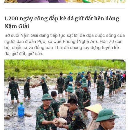
1.200 ngày công đắp kè đá giữ đất bên dòng
Nậm Giải
Bờ suối Nậm Giải đang tiếp tục sạt lở, đe dọa cuộc sống của
người dân ở bản Pục, xã Quế Phong (Nghệ An). Hơn 70 cán
bộ, chiến sĩ và đồng bào Thái đã chung tay dựng tuyến kè
đá, giữ đất, giữ bản.