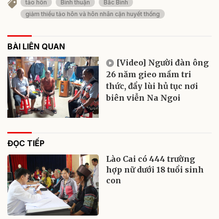
tảo hôn
Bình thuận
Bắc Bình
giảm thiểu tảo hôn và hôn nhân cận huyết thống
BÀI LIÊN QUAN
[Video] Người đàn ông
26 năm gieo mầm tri
thức, đẩy lùi hủ tục nơi
biên viễn Na Ngoi
ĐỌC TIẾP
Lào Cai có 444 trường
hợp nữ dưới 18 tuổi sinh
con