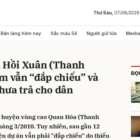
Thứ Sáu,
07/08/2026
bình luận
Bản làng hôm nay
Sắc màu 54
Người giữ lửa
Media
n Hồi Xuân (Thanh
ĐỌC
m vẫn “đắp chiếu” và
hưa trả cho dân
Hủy
G
, huyện vùng cao Quan Hóa (Thanh
háng 3/2010. Tuy nhiên, sau gần 12
n dự án vẫn phải "đắp chiếu" do thiếu