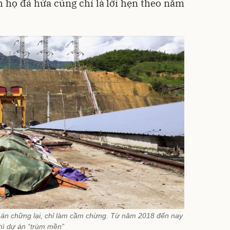
 họ đã hứa cũng chỉ là lời hẹn theo năm
n chững lại, chỉ làm cầm chừng. Từ năm 2018 đến nay
hì dự án “trùm mền”