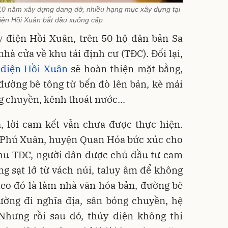
 10 năm xây dựng dang dở, nhiều hạng mục xây dựng tại
iện Hồi Xuân bắt đầu xuống cấp
 điện Hồi Xuân, trên 50 hộ dân bản Sa
hà cửa về khu tái định cư (TĐC). Đổi lại,
điện Hồi Xuân
sẽ hoàn thiện mặt bằng,
đường bê tông từ bến đò lên bản, kè mái
g chuyền, kênh thoát nước...
, lời cam kết vẫn chưa được thực hiện.
ã Phú Xuân, huyện Quan Hóa bức xúc cho
 khu TĐC, người dân được chủ đầu tư cam
ng sạt lở từ vách núi, taluy âm để không
eo đó là làm nhà văn hóa bản, đường bê
ường đi nghĩa địa, sân bóng chuyền, hệ
 Nhưng rồi sau đó, thủy điện không thi