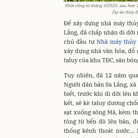
Khởi công từ tháng 3/2010, sau hơn
Dự án thủy đ
Để xây dựng nhà máy thủy
Lắng, đã chấp nhận di dời n
chủ đầu tư
Nhà máy thủy 
xây dựng nhà văn hóa, đổ 
taluy của khu TĐC, sân bón
Tuy nhiên, đã 12 năm qua
Người dân bản Sa Lắng, x
biết, trước khi di dời lên
kết, sẽ kè taluy dương chố
sạt xuống sông Mã, kèm th
tông từ bến đò lên bản, đ
thống kênh thoát nước...