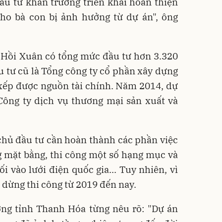
ầu tư khẩn trương triển khai hoàn thiện
cho bà con bị ảnh hưởng từ dự án", ông
n Hồi Xuân có tổng mức đầu tư hơn 3.320
u tư cũ là Tổng công ty cổ phần xây dựng
xếp được nguồn tài chính. Năm 2014, dự
Công ty dịch vụ thương mại sản xuất và
chủ đầu tư cần hoàn thành các phần việc
g mặt bằng, thi công một số hạng mục và
i vào lưới điện quốc gia... Tuy nhiên, vì
i dừng thi công từ 2019 đến nay.
ng tỉnh Thanh Hóa từng nêu rõ: "Dự án