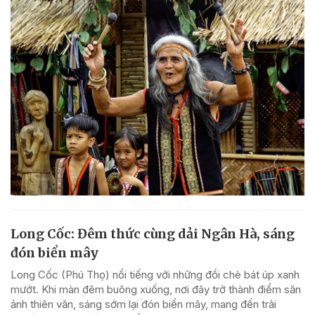
Long Cốc: Đêm thức cùng dải Ngân Hà, sáng
đón biển mây
Long Cốc (Phú Thọ) nổi tiếng với những đồi chè bát úp xanh
mướt. Khi màn đêm buông xuống, nơi đây trở thành điểm săn
ảnh thiên văn, sáng sớm lại đón biển mây, mang đến trải