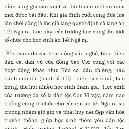
năm tăng gia sản xuất và đánh dấu một vụ mùa
mới được bắt đầu. Khi gia đình cuối cùng đưa lúa
lên chòi cũng là lúc già làng quyết định cả làng ăn
Tết Ngã rạ. Lúc này, các trường học cũng lần lượt
tổ chức cho học sinh ăn Tết Ngã rạ.
Bên cạnh đó các hoạt động văn nghệ, biểu diễn
dân ca, dân vũ của đồng bào Cor cùng với các
hoạt động khác như: Kéo co, đấu chiêng, nấu
bánh mũi tên (bánh lá đót)... diễn ra sôi nổi, hào
hứng, thu hút nhiều học sinh tham gia. “Học sinh
của trường đa số là dân tộc Cor. Vì vậy, năm nào
trường cũng tổ chức cho các em ăn tết Ngã rạ tại
trường nhằm giữ gìn và phát huy nét đẹp văn hóa
truyền thống, giúp học sinh thêm yêu dân tộc
mình” Hiệu trưởng Trường PTDTNT Tây Trà