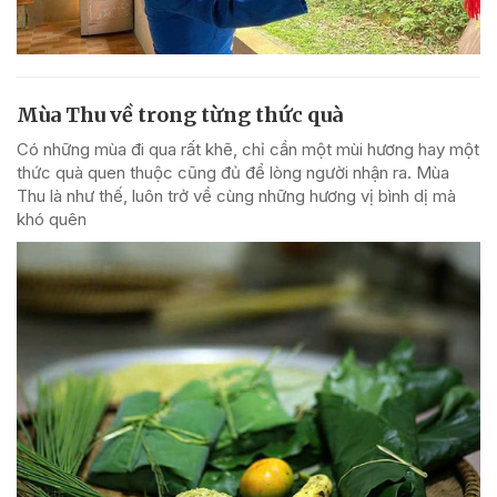
Mùa Thu về trong từng thức quà
Có những mùa đi qua rất khẽ, chỉ cần một mùi hương hay một
thức quà quen thuộc cũng đủ để lòng người nhận ra. Mùa
Thu là như thế, luôn trở về cùng những hương vị bình dị mà
khó quên