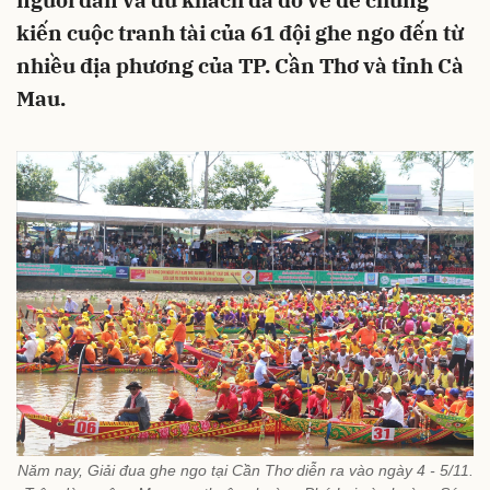
người dân và du khách đã đổ về để chứng
kiến cuộc tranh tài của 61 đội ghe ngo đến từ
nhiều địa phương của TP. Cần Thơ và tỉnh Cà
Mau.
Năm nay, Giải đua ghe ngo tại Cần Thơ diễn ra vào ngày 4 - 5/11.