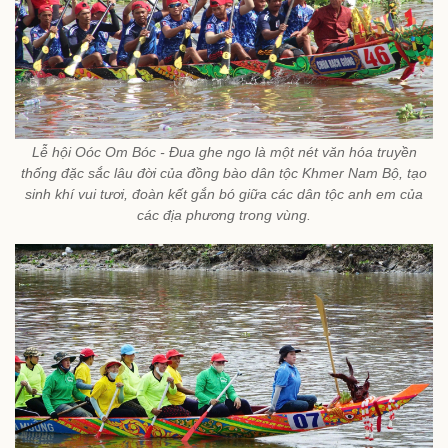
Lễ hội Oóc Om Bóc - Đua ghe ngo là một nét văn hóa truyền
thống đặc sắc lâu đời của đồng bào dân tộc Khmer Nam Bộ, tạo
sinh khí vui tươi, đoàn kết gắn bó giữa các dân tộc anh em của
các địa phương trong vùng.