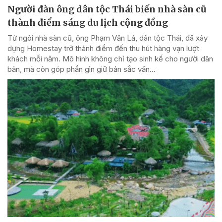
Người đàn ông dân tộc Thái biến nhà sàn cũ
thành điểm sáng du lịch cộng đồng
Từ ngôi nhà sàn cũ, ông Phạm Văn Lá, dân tộc Thái, đã xây
dựng Homestay trở thành điểm đến thu hút hàng vạn lượt
khách mỗi năm. Mô hình không chỉ tạo sinh kế cho người dân
bản, mà còn góp phần gìn giữ bản sắc văn...