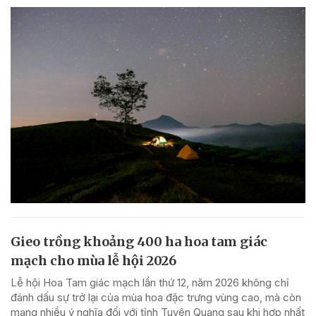
Gieo trồng khoảng 400 ha hoa tam giác
mạch cho mùa lễ hội 2026
Lễ hội Hoa Tam giác mạch lần thứ 12, năm 2026 không chỉ
đánh dấu sự trở lại của mùa hoa đặc trưng vùng cao, mà còn
mang nhiều ý nghĩa đối với tỉnh Tuyên Quang sau khi hợp nhất