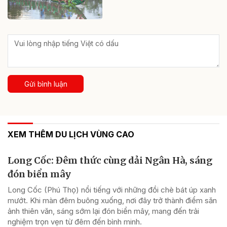
Gửi bình luận
XEM THÊM DU LỊCH VÙNG CAO
Long Cốc: Đêm thức cùng dải Ngân Hà, sáng
đón biển mây
Long Cốc (Phú Thọ) nổi tiếng với những đồi chè bát úp xanh
mướt. Khi màn đêm buông xuống, nơi đây trở thành điểm săn
ảnh thiên văn, sáng sớm lại đón biển mây, mang đến trải
nghiệm trọn vẹn từ đêm đến bình minh.