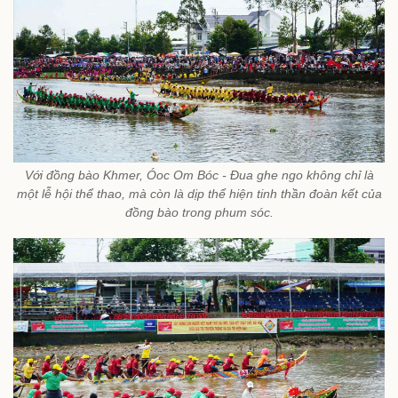
Với đồng bào Khmer, Óoc Om Bóc - Đua ghe ngo không chỉ là
một lễ hội thể thao, mà còn là dịp thể hiện tinh thần đoàn kết của
đồng bào trong phum sóc.