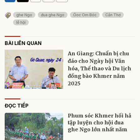
ghe Ngo
đua ghe Ngo
Óoc Om Bóc
Cần Thơ
lễ hội
BÀI LIÊN QUAN
An Giang: Chuẩn bị chu
đáo cho Ngày hội Văn
hóa, Thể thao và Du lịch
đồng bào Khmer năm
2025
ĐỌC TIẾP
Phum sóc Khmer hối hả
tập luyện cho hội đua
ghe Ngo lớn nhất năm