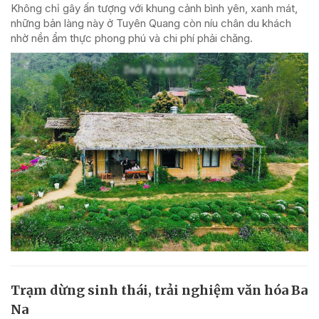
Không chỉ gây ấn tượng với khung cảnh bình yên, xanh mát,
những bản làng này ở Tuyên Quang còn níu chân du khách
nhờ nền ẩm thực phong phú và chi phí phải chăng.
Trạm dừng sinh thái, trải nghiệm văn hóa Ba
Na