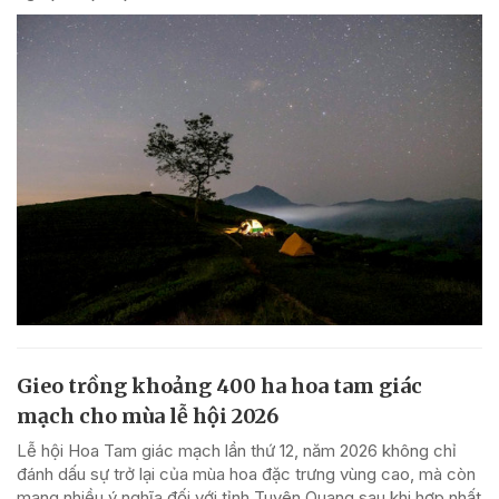
Gieo trồng khoảng 400 ha hoa tam giác
mạch cho mùa lễ hội 2026
Lễ hội Hoa Tam giác mạch lần thứ 12, năm 2026 không chỉ
đánh dấu sự trở lại của mùa hoa đặc trưng vùng cao, mà còn
mang nhiều ý nghĩa đối với tỉnh Tuyên Quang sau khi hợp nhất