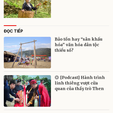
ĐỌC TIẾP
Bảo tồn hay “sân khấu
hóa” văn hóa dân tộc
thiểu số?
[Podcast] Hành trình
linh thiêng vượt cửa
quan của thầy trò Then