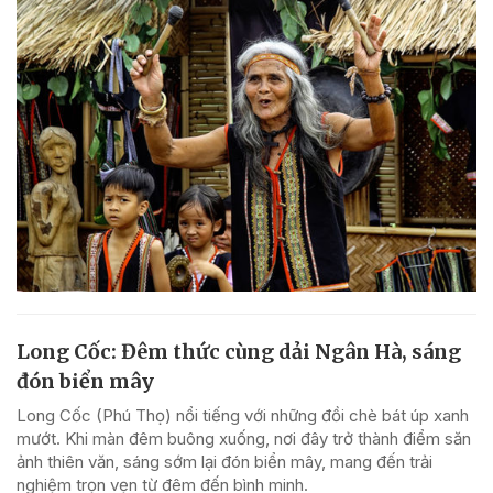
Long Cốc: Đêm thức cùng dải Ngân Hà, sáng
đón biển mây
Long Cốc (Phú Thọ) nổi tiếng với những đồi chè bát úp xanh
mướt. Khi màn đêm buông xuống, nơi đây trở thành điểm săn
ảnh thiên văn, sáng sớm lại đón biển mây, mang đến trải
nghiệm trọn vẹn từ đêm đến bình minh.