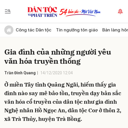
Gửi bình luận
Công tác Dân tộc
Tín ngưỡng tôn giáo
Bản làng hô
Gia đình của những người yêu
văn hóa truyền thống
Trần Đình Quang
14/12/2020 12:04
Ở miền Tây tỉnh Quảng Ngãi, hiếm thấy gia
Hủy
Gửi
đình nào say mê bảo tồn, truyền dạy bản sắc
văn hóa cổ truyền của dân tộc như gia đình
Nghệ nhân Hồ Ngọc An, dân tộc Cor ở thôn 2,
xã Trà Thủy, huyện Trà Bồng.