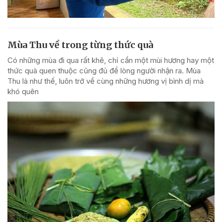
Mùa Thu về trong từng thức quà
Có những mùa đi qua rất khẽ, chỉ cần một mùi hương hay một
thức quà quen thuộc cũng đủ để lòng người nhận ra. Mùa
Thu là như thế, luôn trở về cùng những hương vị bình dị mà
khó quên