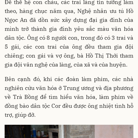
Để thế hệ con cháu, các trai làng tin tưởng làm
theo, hàng chục năm qua, Nghệ nhân ưu tú Hồ
Ngọc An đã dồn sức xây dựng đại gia đình của
mình trở thành gia đình yêu sắc màu văn hóa
dân tộc. Ông có 8 người con, trong đó có 3 trai và
5 gái, các con trai của ông đều tham gia đội
chiêng; con gái và vợ ông, bà Hồ Thị Thới tham
gia đội văn nghệ của làng, của xã và của huyện.
Bên cạnh đó, khi các đoàn làm phim, các nhà
nghiên cứu văn hóa ở Trung ương và địa phương
về Trà Bồng để tìm hiểu văn hóa, làm phim về
đồng bào dân tộc Cor đều được ông nhiệt tình hỗ
trợ, giúp đỡ.