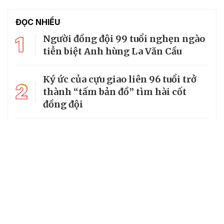
ĐỌC NHIỀU
1
Người đồng đội 99 tuổi nghẹn ngào
tiễn biệt Anh hùng La Văn Cầu
Ký ức của cựu giao liên 96 tuổi trở
2
thành “tấm bản đồ” tìm hài cốt
đồng đội
3
Từ căn lều giữa rừng, cha nghèo
nuôi 7 con gái thành cử nhân
Tổng Bí thư, Chủ tịch nước truy
4
tặng huân chương dũng cảm cho
chiến sĩ Kpă Thiêp