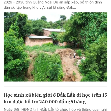
2026 - 2030 tỉnh Quảng Ngãi Dự án sắp xếp, bố trí ổn định
dân cư tập trung khu vực sạt lở sông Đăk...
Học sinh xã biên giới ở Đắk Lắk đi học trên 15
km được hỗ trợ 240.000 đồng/tháng
Ngày 6/8, HĐND tỉnh Đắk Lắk tổ chức họp và thông qua nghị