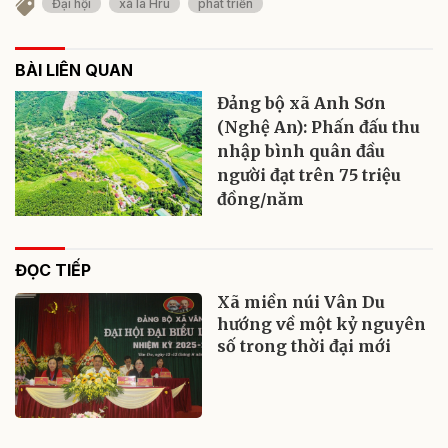
Đại hội
xã Ia Hrú
phát triển
BÀI LIÊN QUAN
Đảng bộ xã Anh Sơn
(Nghệ An): Phấn đấu thu
nhập bình quân đầu
người đạt trên 75 triệu
đồng/năm
ĐỌC TIẾP
Xã miền núi Vân Du
hướng về một kỷ nguyên
số trong thời đại mới