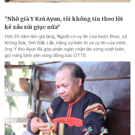
"Nhờ già Y Krú Ayun, tôi không tin theo lời
kẻ xấu xúi giục nữa"
Hơn 20 năm làm già làng, Người có uy tín của buôn Đrao, xã
Krông Búk, tỉnh Đắk Lắk, bằng sự kiên trì và uy tín của mình,
ông Y Krú Ayun đã góp phần ngăn chặn làn sóng vượt biên,
giữ vững bình yên vùng đồng bào DTTS.