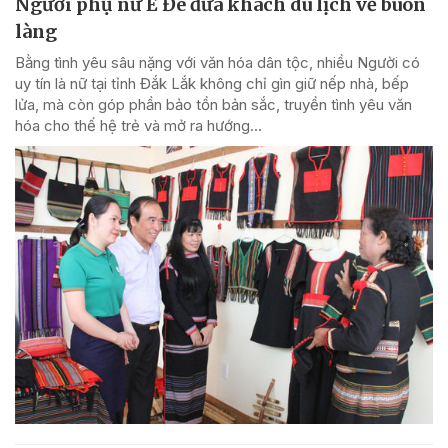
Người phụ nữ Ê Đê đưa khách du lịch về buôn
làng
Bằng tình yêu sâu nặng với văn hóa dân tộc, nhiều Người có
uy tín là nữ tại tỉnh Đắk Lắk không chỉ gìn giữ nếp nhà, bếp
lửa, mà còn góp phần bảo tồn bản sắc, truyền tình yêu văn
hóa cho thế hệ trẻ và mở ra hướng...