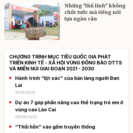
Những "thủ lĩnh" không
chức tước mà tiếng nói
tựa ngàn cân
CHƯƠNG TRÌNH MỤC TIÊU QUỐC GIA PHÁT
TRIỂN KINH TẾ - XÃ HỘI VÙNG ĐỒNG BÀO DTTS
VÀ MIỀN NÚI GIAI ĐOẠN 2021 - 2030
Hành trình “lột xác” của bản làng người Đan
Lai
15/10/2025
Dự án 7 góp phần nâng cao thể trạng trẻ em ở
vùng cao Lào Cai
08/09/2025
“Thổi hồn” vào gốm truyền thống