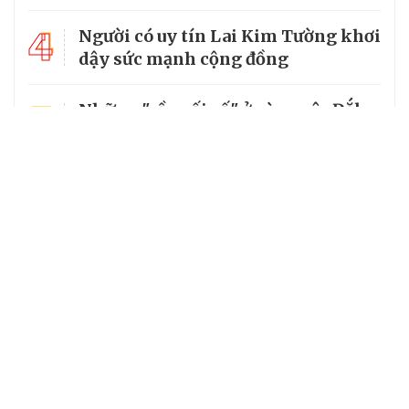
4
Người có uy tín Lai Kim Tường khơi
dậy sức mạnh cộng đồng
5
Những "cầu nối số" ở vùng sâu Đắk
Lắk
Chuyên trang của VietNamNet
Cơ quan chủ quản: Bộ Dân tộc và Tôn giáo
Số giấy phép: 146/GP-BVHTTDL, cấp ngày 17/10/2025
Tổng biên tập: Nguyễn Văn Bá
Giấy phép hoạt động báo chí số 57/GP-BC do Cục Báo chí, Bộ
Văn hóa, Thể thao và Du lịch cấp ngày 06/11/2025.