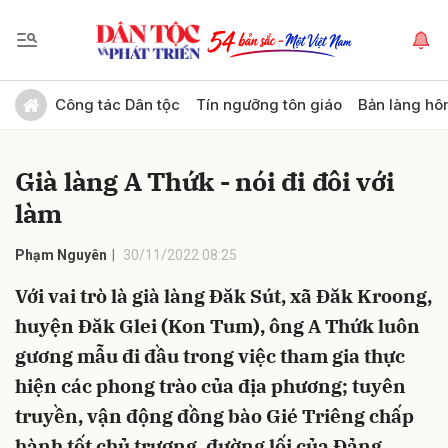
Gửi bình luận
Công tác Dân tộc
Tín ngưỡng tôn giáo
Bản làng hô
Già làng A Thứk - nói đi đôi với
làm
Phạm Nguyên
30/11/2022 08:25
Với vai trò là già làng Đăk Sút, xã Đăk Kroong,
Hủy
Gửi
huyện Đăk Glei (Kon Tum), ông A Thứk luôn
gương mẫu đi đầu trong việc tham gia thực
hiện các phong trào của địa phương; tuyên
truyền, vận động đồng bào Gié Triêng chấp
hành tốt chủ trương, đường lối của Đảng,