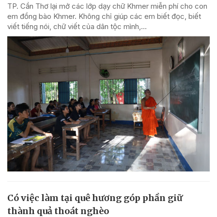
TP. Cần Thơ lại mở các lớp dạy chữ Khmer miễn phí cho con
em đồng bào Khmer. Không chỉ giúp các em biết đọc, biết
viết tiếng nói, chữ viết của dân tộc mình,...
Có việc làm tại quê hương góp phần giữ
thành quả thoát nghèo