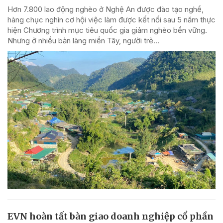
Hơn 7.800 lao động nghèo ở Nghệ An được đào tạo nghề,
hàng chục nghìn cơ hội việc làm được kết nối sau 5 năm thực
hiện Chương trình mục tiêu quốc gia giảm nghèo bền vững.
Nhưng ở nhiều bản làng miền Tây, người trẻ...
EVN hoàn tất bàn giao doanh nghiệp cổ phần