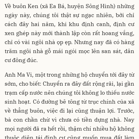
Về buôn Ken (xã Ea Bá, huyện Sông Hinh) những
ngày này, chúng tôi thật sự ngạc nhiên, bởi chỉ
cách đây hai năm, khi khu định canh, định cư
xen ghép này mới thành lập còn rất hoang vắng,
chỉ có vài ngôi nhà ọp ẹp. Nhưng nay đã có hàng
trăm ngôi nhà gỗ mái ngói mọc lên san sát, dân
cư đông đúc.
Anh Ma Vi, một trong những hộ chuyển tới đây từ
sớm, cho biết: Chuyển ra đây đất rộng rãi, lại gần
trạm cấp nước nên chúng tôi không lo thiếu nước
sinh hoạt. Có đường bê tông từ trục chính của xã
về thẳng buôn, việc đi lại cũng thuận lợi. Trước,
bà con chần chừ vì chưa có tiền dựng nhà. Nay
mọi người đã ra hết rồi, thậm chí nhiều hộ không
thuộc diện tái định cư cũng muốn mua đất làm