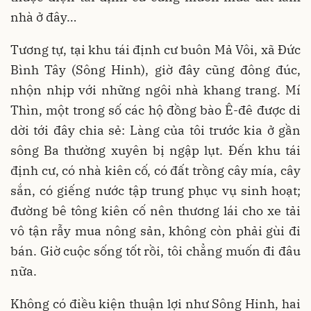
nhà ở đây…
Tương tự, tại khu tái định cư buôn Mả Vôi, xã Đức
Bình Tây (Sông Hinh), giờ đây cũng đông đúc,
nhộn nhịp với những ngôi nhà khang trang. Mí
Thìn, một trong số các hộ đồng bào Ê-đê được di
dời tới đây chia sẻ: Làng của tôi trước kia ở gần
sông Ba thường xuyên bị ngập lụt. Đến khu tái
định cư, có nhà kiên cố, có đất trồng cây mía, cây
sắn, có giếng nước tập trung phục vụ sinh hoạt;
đường bê tông kiên cố nên thương lái cho xe tải
vô tận rẫy mua nông sản, không còn phải gùi đi
bán. Giờ cuộc sống tốt rồi, tôi chẳng muốn đi đâu
nữa.
Không có điều kiện thuận lợi như Sông Hinh, hai