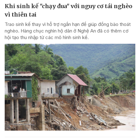
Khi sinh kế "chạy đua" với nguy cơ tái nghèo
vì thiên tai
Trao sinh kế thay vì hỗ trợ ngắn hạn để giúp đồng bào thoát
nghèo. Hàng chục nghìn hộ dân ở Nghệ An đã có thêm cơ
hội tạo thu nhập từ các mô hình sinh kế.