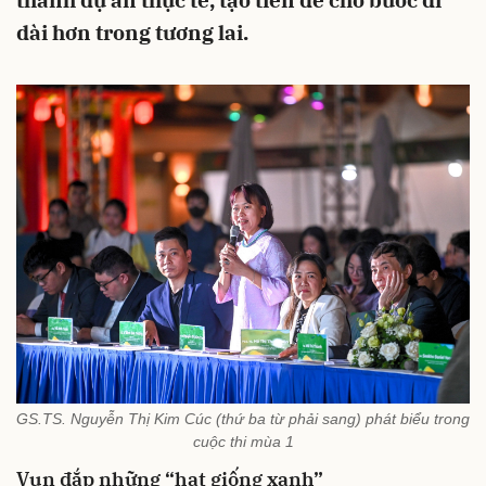
thành dự án thực tế, tạo tiền đề cho bước đi
dài hơn trong tương lai.
GS.TS. Nguyễn Thị Kim Cúc (thứ ba từ phải sang) phát biểu trong
cuộc thi mùa 1
Vun đắp những “hạt giống xanh”