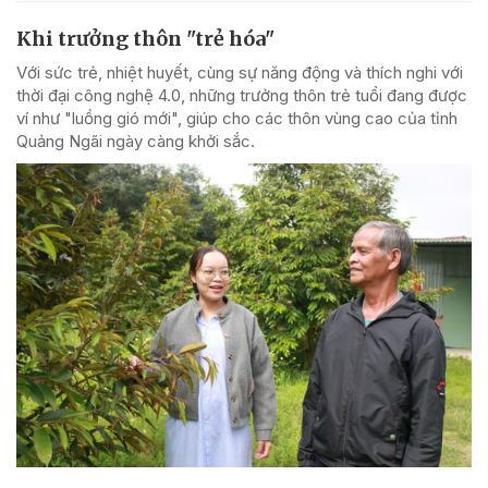
Khi trưởng thôn "trẻ hóa"
Với sức trẻ, nhiệt huyết, cùng sự năng động và thích nghi với
thời đại công nghệ 4.0, những trưởng thôn trẻ tuổi đang được
ví như "luồng gió mới", giúp cho các thôn vùng cao của tỉnh
Quảng Ngãi ngày càng khởi sắc.