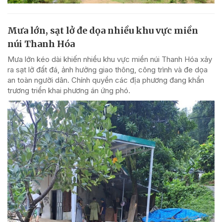
Mưa lớn, sạt lở đe dọa nhiều khu vực miền
núi Thanh Hóa
Mưa lớn kéo dài khiến nhiều khu vực miền núi Thanh Hóa xảy
ra sạt lở đất đá, ảnh hưởng giao thông, công trình và đe dọa
an toàn người dân. Chính quyền các địa phương đang khẩn
trương triển khai phương án ứng phó.