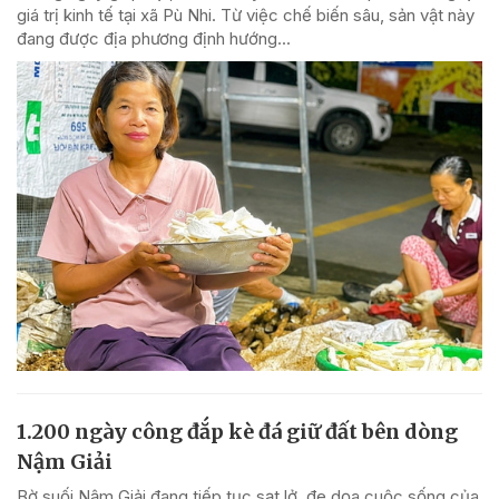
giá trị kinh tế tại xã Pù Nhi. Từ việc chế biến sâu, sản vật này
đang được địa phương định hướng...
1.200 ngày công đắp kè đá giữ đất bên dòng
Nậm Giải
Bờ suối Nậm Giải đang tiếp tục sạt lở, đe dọa cuộc sống của