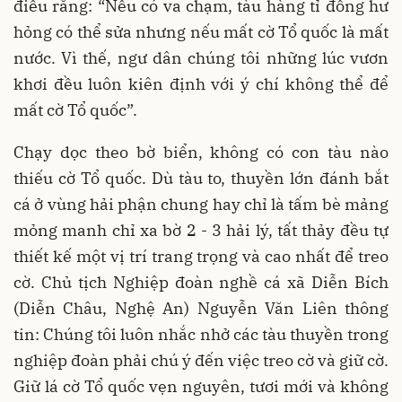
điều rằng: “Nếu có va chạm, tàu hàng tỉ đồng hư
hỏng có thể sửa nhưng nếu mất cờ Tổ quốc là mất
nước. Vì thế, ngư dân chúng tôi những lúc vươn
khơi đều luôn kiên định với ý chí không thể để
mất cờ Tổ quốc”.
Chạy dọc theo bờ biển, không có con tàu nào
thiếu cờ Tổ quốc. Dù tàu to, thuyền lớn đánh bắt
cá ở vùng hải phận chung hay chỉ là tấm bè mảng
mỏng manh chỉ xa bờ 2 - 3 hải lý, tất thảy đều tự
thiết kế một vị trí trang trọng và cao nhất để treo
cờ. Chủ tịch Nghiệp đoàn nghề cá xã Diễn Bích
(Diễn Châu, Nghệ An) Nguyễn Văn Liên thông
tin: Chúng tôi luôn nhắc nhở các tàu thuyền trong
nghiệp đoàn phải chú ý đến việc treo cờ và giữ cờ.
Giữ lá cờ Tổ quốc vẹn nguyên, tươi mới và không