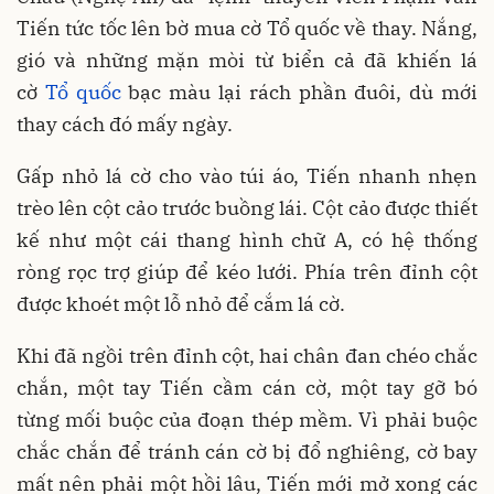
Tiến tức tốc lên bờ mua cờ Tổ quốc về thay. Nắng,
gió và những mặn mòi từ biển cả đã khiến lá
cờ
Tổ quốc
bạc màu lại rách phần đuôi, dù mới
thay cách đó mấy ngày.
Gấp nhỏ lá cờ cho vào túi áo, Tiến nhanh nhẹn
trèo lên cột cảo trước buồng lái. Cột cảo được thiết
kế như một cái thang hình chữ A, có hệ thống
ròng rọc trợ giúp để kéo lưới. Phía trên đỉnh cột
được khoét một lỗ nhỏ để cắm lá cờ.
Khi đã ngồi trên đỉnh cột, hai chân đan chéo chắc
chắn, một tay Tiến cầm cán cờ, một tay gỡ bó
từng mối buộc của đoạn thép mềm. Vì phải buộc
chắc chắn để tránh cán cờ bị đổ nghiêng, cờ bay
mất nên phải một hồi lâu, Tiến mới mở xong các