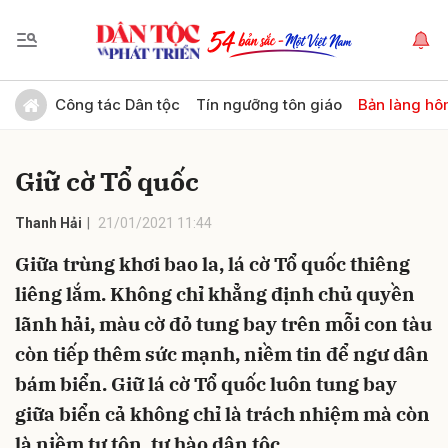
Gửi bình luận
Công tác Dân tộc
Tín ngưỡng tôn giáo
Bản làng hô
Giữ cờ Tổ quốc
Thanh Hải
21/01/2021 11:44
Giữa trùng khơi bao la, lá cờ Tổ quốc thiêng
liêng lắm. Không chỉ khẳng định chủ quyền
Hủy
Gửi
lãnh hải, màu cờ đỏ tung bay trên mỗi con tàu
còn tiếp thêm sức mạnh, niềm tin để ngư dân
bám biển. Giữ lá cờ Tổ quốc luôn tung bay
giữa biển cả không chỉ là trách nhiệm mà còn
là niềm tự tôn, tự hào dân tộc.