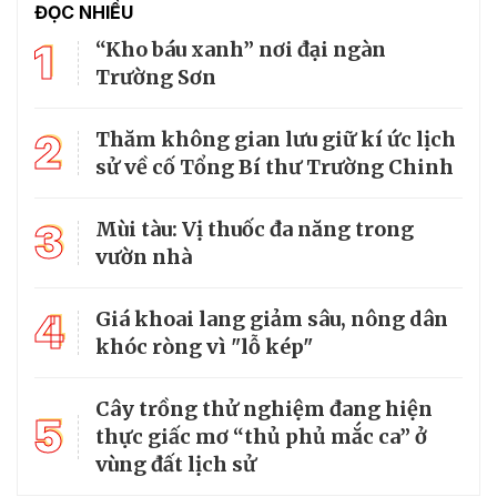
ĐỌC NHIỀU
1
“Kho báu xanh” nơi đại ngàn
Trường Sơn
2
Thăm không gian lưu giữ kí ức lịch
sử về cố Tổng Bí thư Trường Chinh
3
Mùi tàu: Vị thuốc đa năng trong
vườn nhà
4
Giá khoai lang giảm sâu, nông dân
khóc ròng vì "lỗ kép"
Cây trồng thử nghiệm đang hiện
5
thực giấc mơ “thủ phủ mắc ca” ở
vùng đất lịch sử