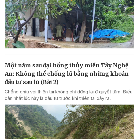
Một năm sau đại hồng thủy miền Tây Nghệ
An: Không thể chống lũ bằng những khoản
đầu tư sau lũ (Bài 2)
Chống chịu với thiên tai không chỉ dừng lại ở quyết tâm. Điều
cần nhất lúc này là đầu tư trước khi thiên tai xảy ra.