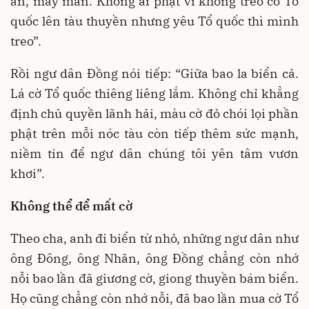
an, may mắn. Không ai phạt vì không treo cờ Tổ
quốc lên tàu thuyền nhưng yêu Tổ quốc thì mình
treo”.
Rồi ngư dân Đồng nói tiếp: “Giữa bao la biển cả.
Lá cờ Tổ quốc thiêng liêng lắm. Không chỉ khẳng
định chủ quyền lãnh hải, màu cờ đỏ chói lọi phần
phật trên mỗi nóc tàu còn tiếp thêm sức mạnh,
niềm tin để ngư dân chúng tôi yên tâm vươn
khơi”.
Không thể để mất cờ
Theo cha, anh đi biển từ nhỏ, những ngư dân như
ông Đông, ông Nhãn, ông Đồng chẳng còn nhớ
nỗi bao lần đã giương cờ, giong thuyền bám biển.
Họ cũng chẳng còn nhớ nỗi, đã bao lần mua cờ Tổ