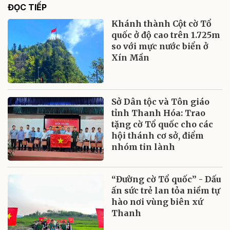
ĐỌC TIẾP
Khánh thành Cột cờ Tổ
quốc ở độ cao trên 1.725m
so với mực nước biển ở
Xín Mần
Sở Dân tộc và Tôn giáo
tỉnh Thanh Hóa: Trao
tặng cờ Tổ quốc cho các
hội thánh cơ sở, điểm
nhóm tin lành
“Đường cờ Tổ quốc” - Dấu
ấn sức trẻ lan tỏa niềm tự
hào nơi vùng biên xứ
Thanh