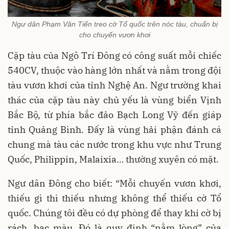
Ngư dân Phạm Văn Tiến treo cờ Tổ quốc trên nóc tàu, chuẩn bị
cho chuyến vươn khơi
Cặp tàu của Ngô Trí Đông có công suất mỗi chiếc
540CV, thuộc vào hàng lớn nhất và nằm trong đội
tàu vươn khơi của tỉnh Nghệ An. Ngư trường khai
thác của cặp tàu này chủ yếu là vùng biển Vịnh
Bắc Bộ, từ phía bắc đảo Bạch Long Vỹ đến giáp
tỉnh Quảng Bình. Đấy là vùng hải phận đánh cá
chung mà tàu các nước trong khu vực như Trung
Quốc, Philippin, Malaixia… thường xuyên có mặt.
Ngư dân Đông cho biết: “Mỗi chuyến vươn khơi,
thiếu gì thì thiếu nhưng không thể thiếu cờ Tổ
quốc. Chúng tôi đều có dự phòng để thay khi cờ bị
rách, bạc màu. Đó là quy định “nằm lòng” của