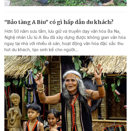
“Bảo tàng A Biu” có gì hấp dẫn du khách?
Hơn 50 năm sưu tầm, lưu giữ và truyền dạy văn hóa Ba Na,
Nghệ nhân Ưu tú A Biu đã xây dựng được không gian văn hóa
ngay tại nhà với nhiều di sản, hoạt động văn hóa đặc sắc thu
hút du khách, tạo sinh kế cho người...