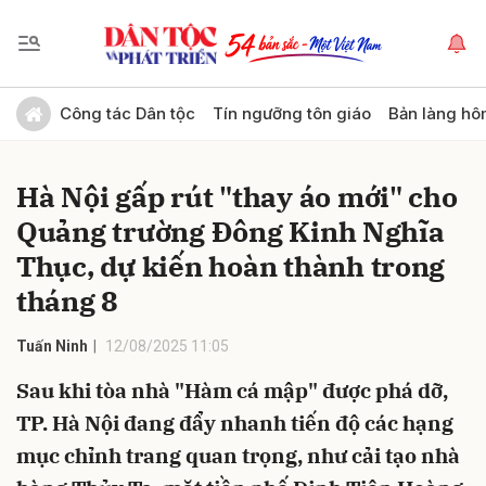
Gửi bình luận
Công tác Dân tộc
Tín ngưỡng tôn giáo
Bản làng hô
Hà Nội gấp rút "thay áo mới" cho
Quảng trường Đông Kinh Nghĩa
Thục, dự kiến hoàn thành trong
tháng 8
Hủy
Gửi
Tuấn Ninh
12/08/2025 11:05
Sau khi tòa nhà "Hàm cá mập" được phá dỡ,
TP. Hà Nội đang đẩy nhanh tiến độ các hạng
mục chỉnh trang quan trọng, như cải tạo nhà