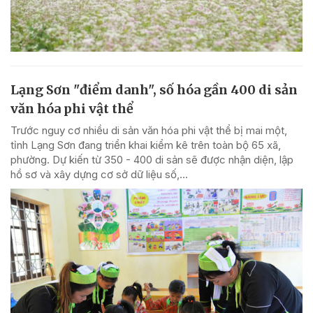
Lạng Sơn "điểm danh", số hóa gần 400 di sản
văn hóa phi vật thể
Trước nguy cơ nhiều di sản văn hóa phi vật thể bị mai một,
tỉnh Lạng Sơn đang triển khai kiểm kê trên toàn bộ 65 xã,
phường. Dự kiến từ 350 - 400 di sản sẽ được nhận diện, lập
hồ sơ và xây dựng cơ sở dữ liệu số,...