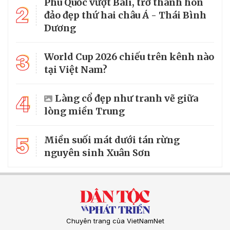
Phú Quốc vượt Bali, trở thành hòn
2
đảo đẹp thứ hai châu Á - Thái Bình
Dương
3
World Cup 2026 chiếu trên kênh nào
tại Việt Nam?
4
Làng cổ đẹp như tranh vẽ giữa
lòng miền Trung
5
Miền suối mát dưới tán rừng
nguyên sinh Xuân Sơn
Chuyên trang của VietNamNet