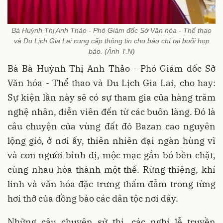
Bà Huỳnh Thị Anh Thảo - Phó Giám đốc Sở Văn hóa - Thể thao
và Du Lịch Gia Lai cung cấp thông tin cho báo chí tại buổi họp
báo. (Ảnh T.N)
Bà Bà Huỳnh Thị Anh Thảo - Phó Giám đốc Sở
Văn hóa - Thể thao và Du Lịch Gia Lai, cho hay:
Sự kiện lần này sẽ có sự tham gia của hàng trăm
nghệ nhân, diễn viên đến từ các buôn làng. Đó là
câu chuyện của vùng đất đỏ Bazan cao nguyên
lộng gió, ở nơi ấy, thiên nhiên đại ngàn hùng vĩ
và con người bình dị, mộc mạc gắn bó bền chặt,
cùng nhau hòa thành một thể. Rừng thiêng, khí
linh và văn hóa đặc trưng thấm đẫm trong từng
hơi thở của đồng bào các dân tộc nơi đây.
Những câu chuyện sử thi, các nghi lễ truyền