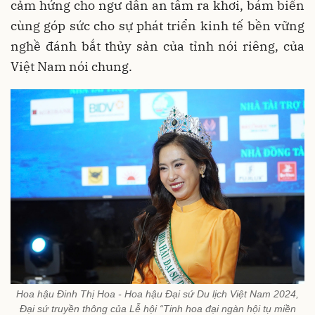
cảm hứng cho ngư dân an tâm ra khơi, bám biển
cùng góp sức cho sự phát triển kinh tế bền vững
nghề đánh bắt thủy sản của tỉnh nói riêng, của
Việt Nam nói chung.
Hoa hậu Đinh Thị Hoa - Hoa hậu Đại sứ Du lịch Việt Nam 2024,
Đại sứ truyền thông của Lễ hội “Tinh hoa đại ngàn hội tụ miền