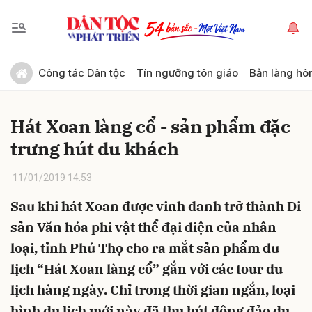
Gửi bình luận
Công tác Dân tộc
Tín ngưỡng tôn giáo
Bản làng hô
Hát Xoan làng cổ - sản phẩm đặc
trưng hút du khách
11/01/2019 14:53
Sau khi hát Xoan được vinh danh trở thành Di
Hủy
Gửi
sản Văn hóa phi vật thể đại diện của nhân
loại, tỉnh Phú Thọ cho ra mắt sản phẩm du
lịch “Hát Xoan làng cổ” gắn với các tour du
lịch hàng ngày. Chỉ trong thời gian ngắn, loại
hình du lịch mới này đã thu hút đông đảo du