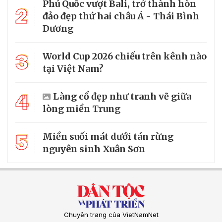
Phú Quốc vượt Bali, trở thành hòn
2
đảo đẹp thứ hai châu Á - Thái Bình
Dương
3
World Cup 2026 chiếu trên kênh nào
tại Việt Nam?
4
Làng cổ đẹp như tranh vẽ giữa
lòng miền Trung
5
Miền suối mát dưới tán rừng
nguyên sinh Xuân Sơn
Chuyên trang của VietNamNet