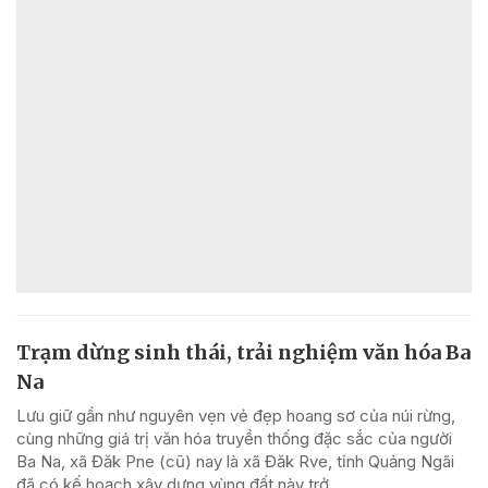
Trạm dừng sinh thái, trải nghiệm văn hóa Ba
Na
Lưu giữ gần như nguyên vẹn vẻ đẹp hoang sơ của núi rừng,
cùng những giá trị văn hóa truyền thống đặc sắc của người
Ba Na, xã Đăk Pne (cũ) nay là xã Đăk Rve, tỉnh Quảng Ngãi
đã có kế hoạch xây dựng vùng đất này trở...