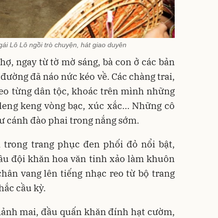
ái Lô Lô ngồi trò chuyện, hát giao duyên
ợ, ngay từ tờ mờ sáng, bà con ở các bản
 đường đã náo nức kéo về. Các chàng trai,
heo từng dân tộc, khoác trên mình những
 leng keng vòng bạc, xúc xắc… Những cô
ư cánh đào phai trong nắng sớm.
 trong trang phục đen phối đỏ nổi bật,
ầu đội khăn hoa văn tinh xảo làm khuôn
hân vang lên tiếng nhạc reo từ bộ trang
hắc cầu kỳ.
mảnh mai, đầu quấn khăn đính hạt cườm,