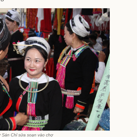
ữ Sán Chỉ sửa soạn vào chợ