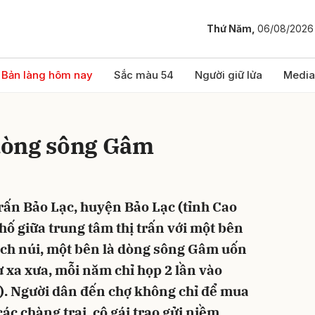
Thứ Năm,
06/08/2026
bình luận
Bản làng hôm nay
Sắc màu 54
Người giữ lửa
Media
dòng sông Gâm
trấn Bảo Lạc, huyện Bảo Lạc (tỉnh Cao
ố giữa trung tâm thị trấn với một bên
Hủy
G
ách núi, một bên là dòng sông Gâm uốn
ừ xa xưa, mỗi năm chỉ họp 2 lần vào
h). Người dân đến chợ không chỉ để mua
ác chàng trai, cô gái trao gửi niềm