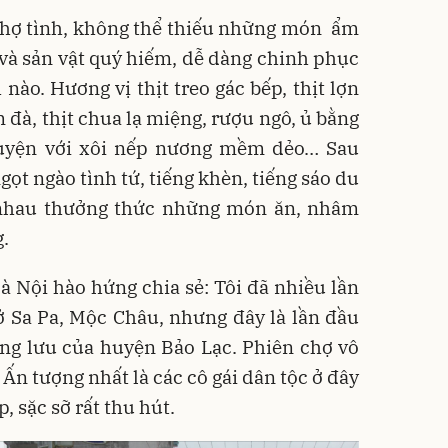
 chợ tình, không thể thiếu những món ẩm
à sản vật quý hiếm, dễ dàng chinh phục
nào. Hương vị thịt treo gác bếp, thịt lợn
 đà, thịt chua lạ miệng, rượu ngô, ủ bằng
uyện với xôi nếp nương mềm dẻo… Sau
ngọt ngào tình tứ, tiếng khèn, tiếng sáo du
ủ nhau thưởng thức những món ăn, nhâm
.
 Nội hào hứng chia sẻ: Tôi đã nhiều lần
ở Sa Pa, Mộc Châu, nhưng đây là lần đầu
ong lưu của huyện Bảo Lạc. Phiên chợ vô
 Ấn tượng nhất là các cô gái dân tộc ở đây
, sặc sỡ rất thu hút.