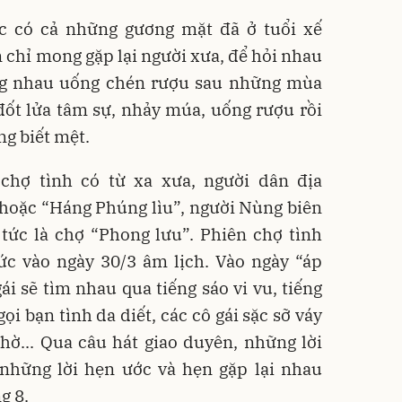
c có cả những gương mặt đã ở tuổi xế
 chỉ mong gặp lại người xưa, để hỏi nhau
ùng nhau uống chén rượu sau những mùa
ốt lửa tâm sự, nhảy múa, uống rượu rồi
g biết mệt.
chợ tình có từ xa xưa, người dân địa
 hoặc “Háng Phúng lìu”, người Nùng biên
” tức là chợ “Phong lưu”. Phiên chợ tình
ức vào ngày 30/3 âm lịch. Vào ngày “áp
gái sẽ tìm nhau qua tiếng sáo vi vu, tiếng
i bạn tình da diết, các cô gái sặc sỡ váy
hờ... Qua câu hát giao duyên, những lời
 những lời hẹn ước và hẹn gặp lại nhau
g 8.