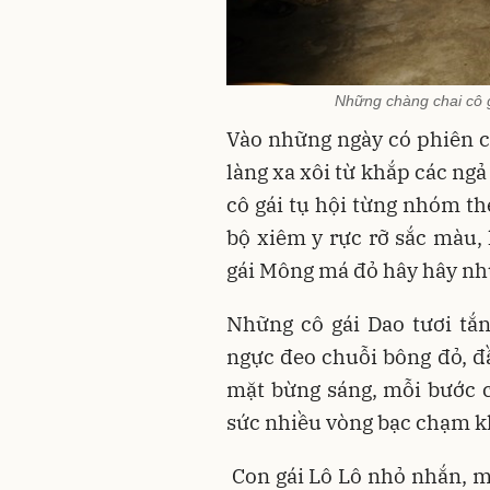
Những chàng chai cô g
Vào những ngày có phiên ch
làng xa xôi từ khắp các ngả
cô gái tụ hội từng nhóm t
bộ xiêm y rực rỡ sắc màu,
gái Mông má đỏ hây hây nh
Những cô gái Dao tươi tắn
ngực đeo chuỗi bông đỏ, đ
mặt bừng sáng, mỗi bước c
sức nhiều vòng bạc chạm k
Con gái Lô Lô nhỏ nhắn, 