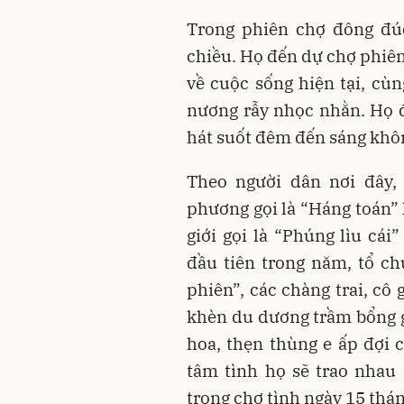
Trong phiên chợ đông đú
chiều. Họ đến dự chợ phiên
về cuộc sống hiện tại, c
nương rẫy nhọc nhằn. Họ đ
hát suốt đêm đến sáng khôn
Theo người dân nơi đây, 
phương gọi là “Háng toán”
giới gọi là “Phúng lìu cái
đầu tiên trong năm, tổ ch
phiên”, các chàng trai, cô 
khèn du dương trầm bổng gọ
hoa, thẹn thùng e ấp đợi c
tâm tình họ sẽ trao nhau
trong chợ tình ngày 15 thán