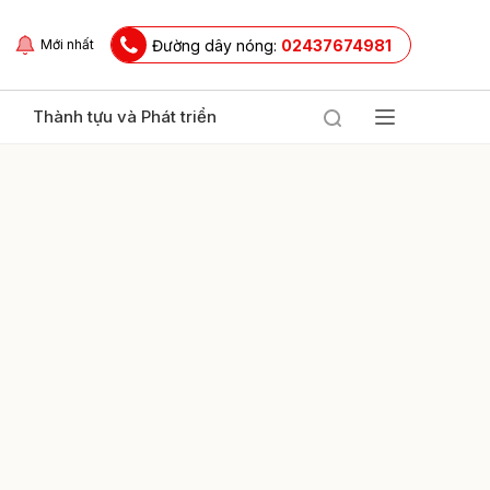
Đường dây nóng:
02437674981
Mới nhất
Thành tựu và Phát triển
ửi