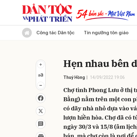
Gửi 
Công tác Dân tộc
Tín ngưỡng tôn giáo
Hẹn nhau bên 
Thuý Hồng
14/09/2022 19:06
Chợ tình Phong Lưu ở thị 
Bằng) nằm trên một con ph
có dãy nhà nhỏ dựa vào v
lượn hiền hòa. Chợ đã có t
ngày 30/3 và 15/8 (âm lịc
bán, mà chợ còn là nơi để c