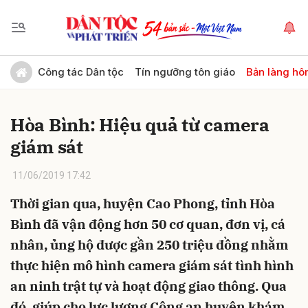
Gửi bình luận
Công tác Dân tộc
Tín ngưỡng tôn giáo
Bản làng hô
Hòa Bình: Hiệu quả từ camera
giám sát
11/06/2019 17:42
Thời gian qua, huyện Cao Phong, tỉnh Hòa
Hủy
Gửi
Bình đã vận động hơn 50 cơ quan, đơn vị, cá
nhân, ủng hộ được gần 250 triệu đồng nhằm
thực hiện mô hình camera giám sát tình hình
an ninh trật tự và hoạt động giao thông. Qua
đó, giúp cho lực lượng Công an huyện khám