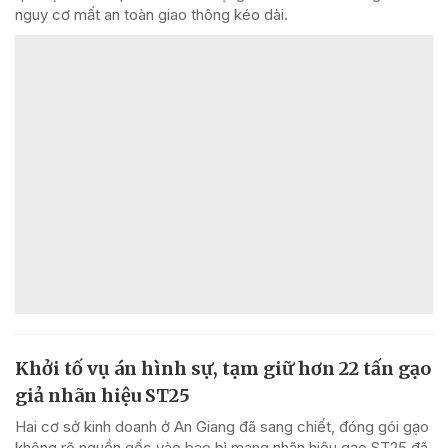
nguy cơ mất an toàn giao thông kéo dài.
Khởi tố vụ án hình sự, tạm giữ hơn 22 tấn gạo
giả nhãn hiệu ST25
Hai cơ sở kinh doanh ở An Giang đã sang chiết, đóng gói gạo
không rõ nguồn gốc vào bao bì mang nhãn hiệu gạo ST25 đã