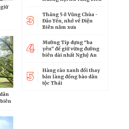
 giữ
Tháng 5 ở Vũng Chùa -
3
Đảo Yến, nhớ về Điện
Biên năm xưa
Mường Típ dựng “ba
4
yên” để giữ vững đường
biên dài nhất Nghệ An
Hàng rào xanh đổi thay
5
bản làng đồng bào dân
tộc Thái
 dân
 biên