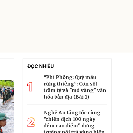
ĐỌC NHIỀU
“Phí Phông: Quỷ máu
1
rừng thiêng”: Cơn sốt
trăm tỷ và "mỏ vàng" văn
hóa bản địa (Bài 1)
Nghệ An tăng tốc cùng
2
"chiến dịch 100 ngày
đêm cao điểm” dựng
trường nội trú vùng biên