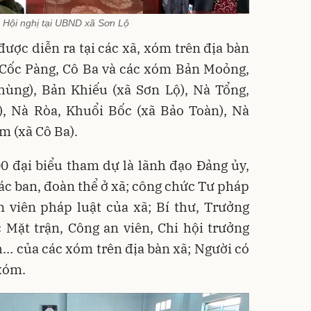
 Hội nghị tại UBND xã Sơn Lộ
được diễn ra tại các xã, xóm trên địa bàn
, Cốc Pàng, Cô Ba và các xóm Bản Moỏng,
hùng), Bản Khiếu (xã Sơn Lộ), Nà Tổng,
, Nà Ròa, Khuổi Bốc (xã Bảo Toàn), Nà
m (xã Cô Ba).
0 đại biểu tham dự là lãnh đạo Đảng ủy,
c ban, đoàn thể ở xã; công chức Tư pháp
n viên pháp luật của xã; Bí thư, Trưởng
Mặt trận, Công an viên, Chi hội trưởng
… của các xóm trên địa bàn xã; Người có
 xóm.