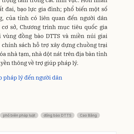
 trọng tâm trong các lĩnh vực: Hôn nhân
ất đai, bạo lực gia đình; phổ biến một số
g, của tỉnh có liên quan đến người dân
 cơ sở, Chương trình mục tiêu quốc gia
ội vùng đồng bào DTTS và miền núi giai
 chính sách hỗ trợ xây dựng chuồng trại
xóa nhà tạm, nhà dột nát trên địa bàn tỉnh
uyền thông về trợ giúp pháp lý.
úp pháp lý đến người dân
phổ biên pháp luật
đồng bào DTTS
Cao Bằng