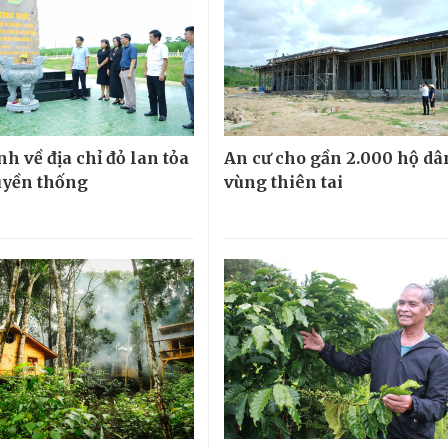
h về địa chỉ đỏ lan tỏa
An cư cho gần 2.000 hộ dâ
ruyền thống
vùng thiên tai