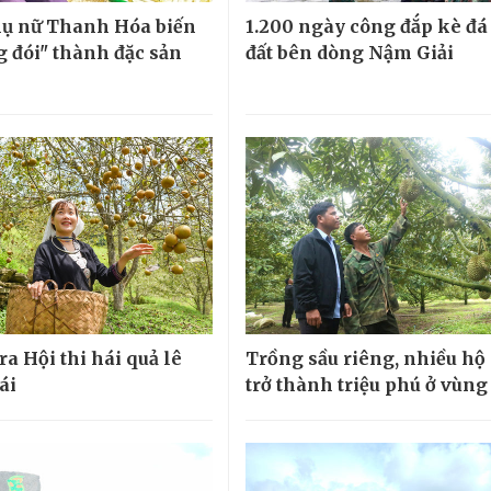
ụ nữ Thanh Hóa biến
1.200 ngày công đắp kè đá
g đói" thành đặc sản
đất bên dòng Nậm Giải
ra Hội thi hái quả lê
Trồng sầu riêng, nhiều hộ
ái
trở thành triệu phú ở vùng