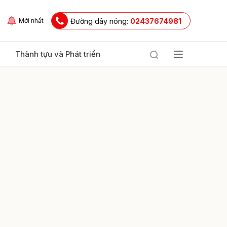
Đường dây nóng:
02437674981
Mới nhất
Thành tựu và Phát triển
ửi