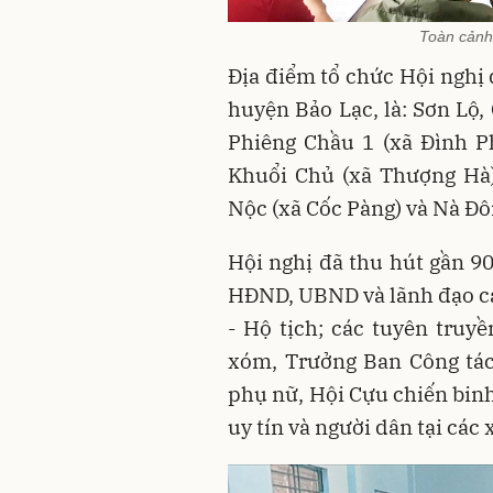
Toàn cảnh
Địa điểm tổ chức Hội nghị 
huyện Bảo Lạc, là: Sơn Lộ
Phiêng Chầu 1 (xã Đình P
Khuổi Chủ (xã Thượng Hà)
Nộc (xã Cốc Pàng) và Nà Đô
Hội nghị đã thu hút gần 90
HĐND, UBND và lãnh đạo cá
- Hộ tịch; các tuyên truyề
xóm, Trưởng Ban Công tác 
phụ nữ, Hội Cựu chiến binh
uy tín và người dân tại các