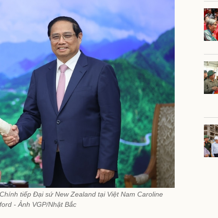
hính tiếp Đại sứ New Zealand tại Việt Nam Caroline
ford - Ảnh VGP/Nhật Bắc