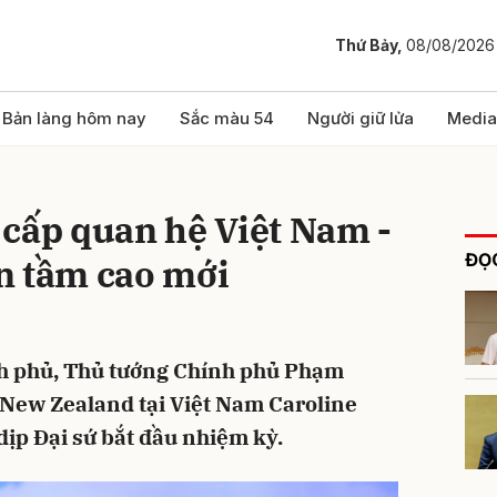
Thứ Bảy,
08/08/2026
bình luận
Bản làng hôm nay
Sắc màu 54
Người giữ lửa
Media
cấp quan hệ Việt Nam -
ĐỌC
n tầm cao mới
ính phủ, Thủ tướng Chính phủ Phạm
Hủy
G
 New Zealand tại Việt Nam Caroline
ịp Đại sứ bắt đầu nhiệm kỳ.