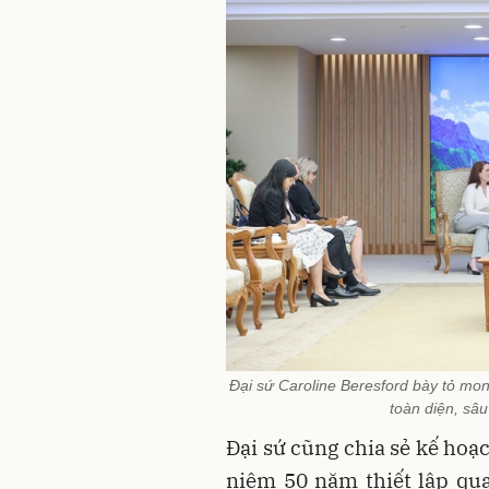
Đại sứ Caroline Beresford bày tỏ mo
toàn diện, sâ
Đại sứ cũng chia sẻ kế hoạ
niệm 50 năm thiết lập qu