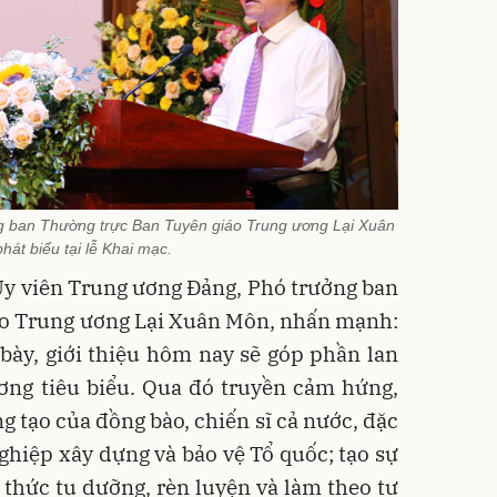
g ban Thường trực Ban Tuyên giáo Trung ương Lại Xuân
hát biểu tại lễ Khai mạc.
 Ủy viên Trung ương Đảng, Phó trưởng ban
áo Trung ương Lại Xuân Môn, nhấn mạnh:
bày, giới thiệu hôm nay sẽ góp phần lan
ơng tiêu biểu. Qua đó truyền cảm hứng,
g tạo của đồng bào, chiến sĩ cả nước, đặc
 nghiệp xây dựng và bảo vệ Tổ quốc; tạo sự
thức tu dưỡng, rèn luyện và làm theo tư