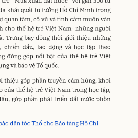
trẻ - Mùa xuân đất nước” với gần 300 tư
t, đã khái quát tư tưởng Hồ Chí Minh trong
 sự quan tâm, cổ vũ và tình cảm muôn vàn
h cho thế hệ trẻ Việt Nam- những người
à. Trưng bày đồng thời giới thiệu những
, chiến đấu, lao động và học tập theo
g đóng góp nổi bật của thế hệ trẻ Việt
ng và bảo vệ Tổ quốc.
ới thiệu góp phần truyền cảm hứng, khơi
o của thế hệ trẻ Việt Nam trong học tập,
 đấu, góp phần phát triển đất nước phồn
bào dân tộc Thổ cho Bảo tàng Hồ Chí