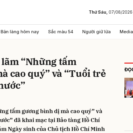
Thứ Sáu,
07/08/2026
bình luận
Bản làng hôm nay
Sắc màu 54
Người giữ lửa
Media
 lãm “Những tấm
ĐỌC
à cao quý” và “Tuổi trẻ
 nước”
Hủy
G
ững tấm gương bình dị mà cao quý” và
nước” đã khai mạc tại Bảo tàng Hồ Chí
m Ngày sinh của Chủ tịch Hồ Chí Minh