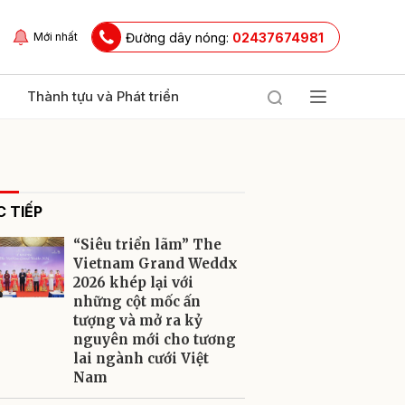
Đường dây nóng:
02437674981
Mới nhất
Thành tựu và Phát triển
 TIẾP
“Siêu triển lãm” The
Vietnam Grand Weddx
2026 khép lại với
những cột mốc ấn
ửi
tượng và mở ra kỷ
nguyên mới cho tương
lai ngành cưới Việt
Nam