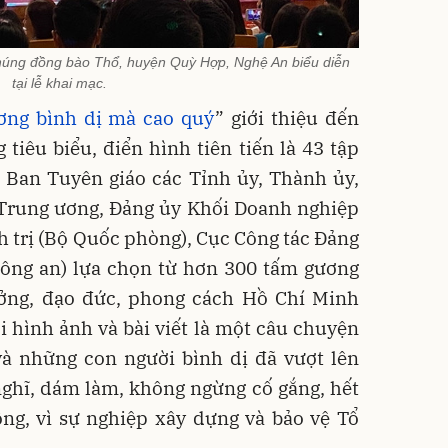
chúng đồng bào Thổ, huyện Quỳ Hợp, Nghệ An biểu diễn
tại lễ khai mạc.
ng bình dị mà cao quý
” giới thiệu đến
iêu biểu, điển hình tiên tiến là 43 tập
 Ban Tuyên giáo các Tỉnh ủy, Thành ủy,
 Trung ương, Đảng ủy Khối Doanh nghiệp
 trị (Bộ Quốc phòng), Cục Công tác Đảng
 Công an) lựa chọn từ hơn 300 tấm gương
ưởng, đạo đức, phong cách Hồ Chí Minh
 hình ảnh và bài viết là một câu chuyện
và những con người bình dị đã vượt lên
ghĩ, dám làm, không ngừng cố gắng, hết
ồng, vì sự nghiệp xây dựng và bảo vệ Tổ