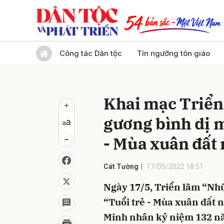
Gửi 
Công tác Dân tộc
Tín ngưỡng tôn giáo
Khai mạc Triển
gương bình dị m
- Mùa xuân đất
Cát Tường
17/05/2022 18:51
Ngày 17/5, Triển lãm “Nh
“Tuổi trẻ - Mùa xuân đất 
Minh nhân kỷ niệm 132 nă