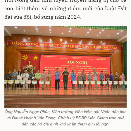
con biết thêm về những điểm mới của Luật Đất
đai sửa đổi, bổ sung năm 2024.
Ông Nguyễn Ngọc Phúc, Viện trưởng Viện kiểm sát Nhân dân tỉnh
và Đại tá Huỳnh Văn Đông, Chính uỷ BĐBP Kiên Giang trao quà
đến các hộ gia đình khó khăn tham dự Hội nghị