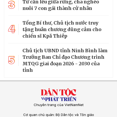
3
Từ căn lều giữa rừng, cha nghèo
nuôi 7 con gái thành cử nhân
Tổng Bí thư, Chủ tịch nước truy
4
tặng huân chương dũng cảm cho
chiến sĩ Kpă Thiêp
Chủ tịch UBND tỉnh Ninh Bình làm
5
Trưởng Ban Chỉ đạo Chương trình
MTQG giai đoạn 2026 - 2030 của
tỉnh
Chuyên trang của VietNamNet
Cơ quan chủ quản: Bộ Dân tộc và Tôn giáo