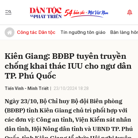
Gửi bình luận
Công tác Dân tộc
Tín ngưỡng tôn giáo
Bản làng hô
Kiên Giang: BĐBP tuyên truyền
chống khai thác IUU cho ngư dân
TP. Phú Quốc
Tiến Vinh - Minh Triết
23/10/2024 18:28
Hủy
Gửi
Ngày 23/10, Bộ Chỉ huy Bộ đội Biên phòng
(BĐBP) tỉnh Kiên Giang chủ trì phối hợp với
các đơn vị: Công an tỉnh, Viện Kiểm sát nhân
dân tỉnh, Hội Nông dân tỉnh và UBND TP. Phú