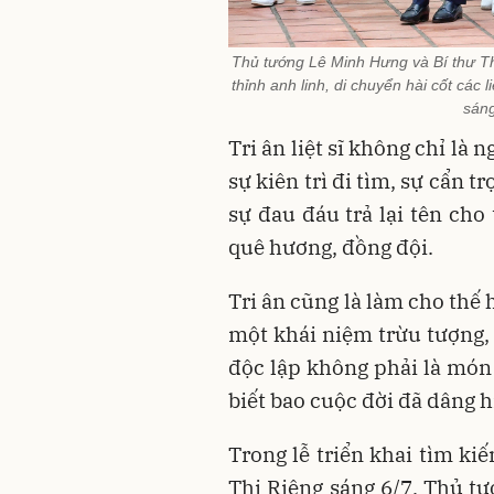
Thủ tướng Lê Minh Hưng và Bí thư T
thỉnh anh linh, di chuyển hài cốt các 
sáng
Tri ân liệt sĩ không chỉ là 
sự kiên trì đi tìm, sự cẩn 
sự đau đáu trả lại tên cho
quê hương, đồng đội.
Tri ân cũng là làm cho thế
một khái niệm trừu tượng, 
độc lập không phải là món
biết bao cuộc đời đã dâng h
Trong lễ triển khai tìm kiếm
Thị Riêng sáng 6/7, Thủ t