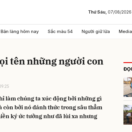
Thứ Sáu,
07/08/2026
bình luận
Bản làng hôm nay
Sắc màu 54
Người giữ lửa
Media
ọi tên những người con
ĐỌC
09:25
ỉ làm chúng ta xúc động bởi những gì
Hủy
G
à còn bởi nó đánh thức trong sâu thẳm
iền ký ức tưởng như đã lùi xa nhưng