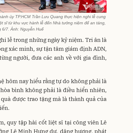
hành ủy TP.HCM Trần Lưu Quang thực hiện nghi lễ cung
liệt sĩ từ khu vực hành lễ đến Nhà tưởng niệm để an táng,
 6/7. Ảnh: Nguyễn Huế
nghi lễ trong những ngày kỷ niệm. Tri ân là
trọng xác minh, sự tận tâm giám định ADN,
 từng người, đưa các anh về với gia đình,
 hệ hôm nay hiểu rằng tự do không phải là
hòa bình không phải là điều hiển nhiên,
 quà được trao tặng mà là thành quả của
iến.
, quy tập hài cốt liệt sĩ tại công viên Lê
ướng Lê Minh Hưng dự, dâng hương, phát