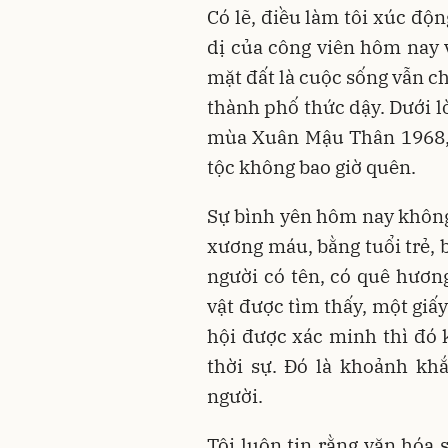
Có lẽ, điều làm tôi xúc độn
dị của công viên hôm nay v
mặt đất là cuộc sống vẫn ch
thành phố thức dậy. Dưới l
mùa Xuân Mậu Thân 1968,
tộc không bao giờ quên.
Sự bình yên hôm nay không
xương máu, bằng tuổi trẻ,
người có tên, có quê hương
vật được tìm thấy, một giấy 
hội được xác minh thì đó k
thời sự. Đó là khoảnh khắ
người.
Tôi luôn tin rằng văn hóa