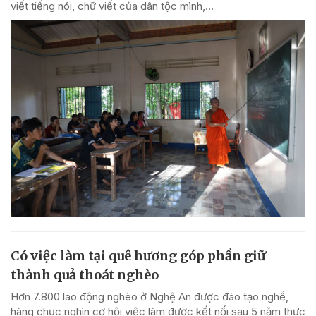
viết tiếng nói, chữ viết của dân tộc mình,...
Có việc làm tại quê hương góp phần giữ
thành quả thoát nghèo
Hơn 7.800 lao động nghèo ở Nghệ An được đào tạo nghề,
hàng chục nghìn cơ hội việc làm được kết nối sau 5 năm thực