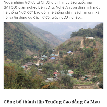
Ngoài những trợ lực từ Chương trình mục tiêu quốc gia
(MTQG) giảm nghèo bền vững, Nghệ An còn định hình một
hệ thống “lưới đỡ” bao gồm hệ thống chính sách an sinh xã
hội và tín dụng ưu đãi. Từ đó, giúp người nghèo...
Công bố thành lập Trường Cao đẳng Cà Mau