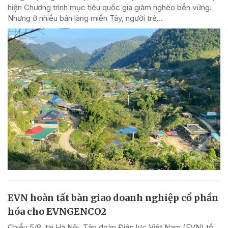
hiện Chương trình mục tiêu quốc gia giảm nghèo bền vững.
Nhưng ở nhiều bản làng miền Tây, người trẻ...
EVN hoàn tất bàn giao doanh nghiệp cổ phần
hóa cho EVNGENCO2
Chiều 5/8, tại Hà Nội, Tập đoàn Điện lực Việt Nam (EVN) tổ