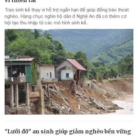
vì thiên tai
Trao sinh kế thay vì hỗ trợ ngắn hạn để giúp đồng bào thoát
nghèo. Hàng chục nghìn hộ dân ở Nghệ An đã có thêm cơ
hội tạo thu nhập từ các mô hình sinh kế.
"Lưới đỡ" an sinh giúp giảm nghèo bền vững