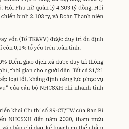
: Hội Phụ nữ quản lý 4.303 tỷ đồng, Hội
 chiến binh 2.103 tỷ, và Đoàn Thanh niên
 vay vốn (Tổ TK&VV) được duy trì ổn định
hỉ còn 0,1% tổ yếu trên toàn tỉnh.
0% Điểm giao dịch xã được duy trì thông
 phí, thời gian cho người dân. Tất cả 21/21
ếp loại tốt, khẳng định năng lực phục vụ
c vụ” của cán bộ NHCSXH chi nhánh tỉnh
iển khai Chỉ thị số 39-CT/TW của Ban Bí
triển NHCSXH đến năm 2030, tham mưu
 văn bản chỉ đạo, kế hoạch cụ thể nhằm