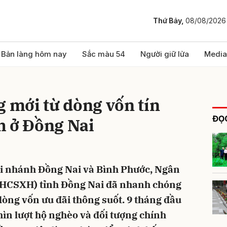
Thứ Bảy,
08/08/2026
bình luận
Bản làng hôm nay
Sắc màu 54
Người giữ lửa
Media
g mới từ dòng vốn tín
ĐỌC
h ở Đồng Nai
hi nhánh Đồng Nai và Bình Phước, Ngân
Hủy
G
NHCSXH) tỉnh Đồng Nai đã nhanh chóng
dòng vốn ưu đãi thông suốt. 9 tháng đầu
ìn lượt hộ nghèo và đối tượng chính