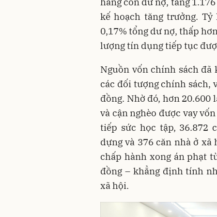
hàng còn dư nợ, tăng 1.176
kế hoạch tăng trưởng. Tỷ
0,17% tổng dư nợ, thấp hơn
lượng tín dụng tiếp tục đượ
Nguồn vốn chính sách đã k
các đối tượng chính sách, 
đồng. Nhờ đó, hơn 20.600 l
và cận nghèo được vay vốn 
tiếp sức học tập, 36.872 
dựng và 376 căn nhà ở xã h
chấp hành xong án phạt tù
đồng – khẳng định tính nh
xã hội.