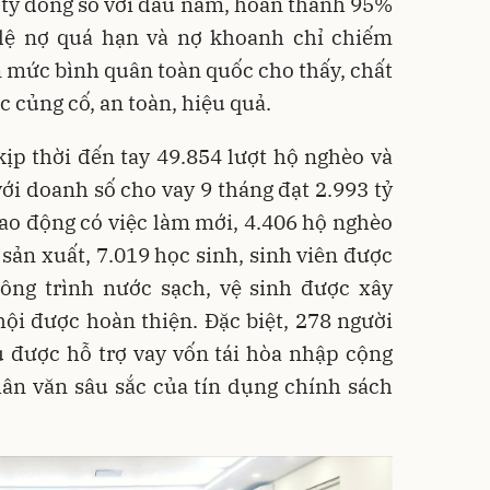
 tỷ đồng so với đầu năm, hoàn thành 95%
 lệ nợ quá hạn và nợ khoanh chỉ chiếm
 mức bình quân toàn quốc cho thấy, chất
c củng cố, an toàn, hiệu quả.
ịp thời đến tay 49.854 lượt hộ nghèo và
với doanh số cho vay 9 tháng đạt 2.993 tỷ
ao động có việc làm mới, 4.406 hộ nghèo
sản xuất, 7.019 học sinh, sinh viên được
công trình nước sạch, vệ sinh được xây
ội được hoàn thiện. Đặc biệt, 278 người
 được hỗ trợ vay vốn tái hòa nhập cộng
ân văn sâu sắc của tín dụng chính sách