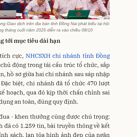
g Giao dịch trên địa bàn tỉnh Đồng Nai phát biểu tại hội
ng tháng cuối năm 2025 diễn ra vào chiều 08/10
g tới mục tiêu dài hạn
 tích cực,
NHCSXH chi nhánh tỉnh Đồng
chủ động trong tái cấu trúc tổ chức, sắp
ản, hồ sơ giữa hai chi nhánh sau sáp nhập
 Đặc biệt, chi nhánh đã tổ chức 470 lượt
kế hoạch, qua đó kịp thời chấn chỉnh sai
 dụng an toàn, đúng quy định.
 đua - khen thưởng cũng được chú trọng:
 đã có 1.259 tin, bài truyền thông về kết
ính sách, lan tỏa hình ảnh đẹp của ngân