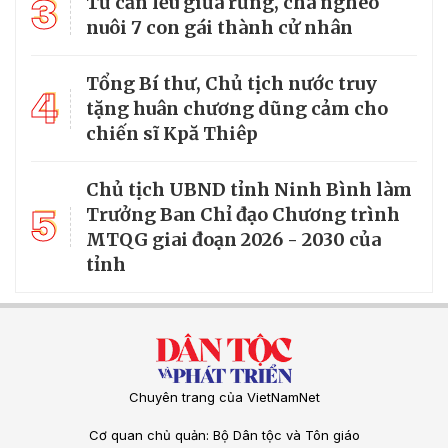
3
Từ căn lều giữa rừng, cha nghèo
nuôi 7 con gái thành cử nhân
Tổng Bí thư, Chủ tịch nước truy
4
tặng huân chương dũng cảm cho
chiến sĩ Kpă Thiêp
Chủ tịch UBND tỉnh Ninh Bình làm
5
Trưởng Ban Chỉ đạo Chương trình
MTQG giai đoạn 2026 - 2030 của
tỉnh
Chuyên trang của VietNamNet
Cơ quan chủ quản: Bộ Dân tộc và Tôn giáo