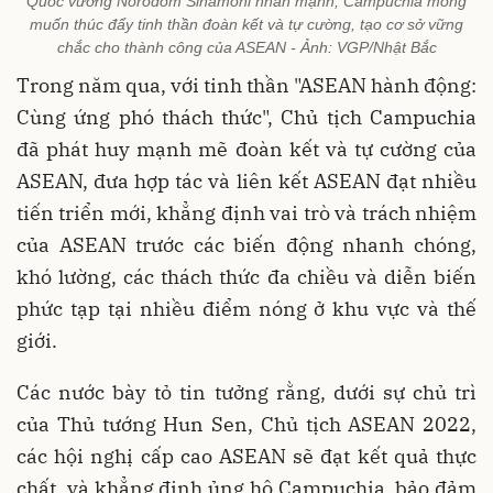
Quốc vương Norodom Sihamoni nhấn mạnh, Campuchia mong
muốn thúc đẩy tinh thần đoàn kết và tự cường, tạo cơ sở vững
chắc cho thành công của ASEAN - Ảnh: VGP/Nhật Bắc
Trong năm qua, với tinh thần "ASEAN hành động:
Cùng ứng phó thách thức", Chủ tịch Campuchia
đã phát huy mạnh mẽ đoàn kết và tự cường của
ASEAN, đưa hợp tác và liên kết ASEAN đạt nhiều
tiến triển mới, khẳng định vai trò và trách nhiệm
của ASEAN trước các biến động nhanh chóng,
khó lường, các thách thức đa chiều và diễn biến
phức tạp tại nhiều điểm nóng ở khu vực và thế
giới.
Các nước bày tỏ tin tưởng rằng, dưới sự chủ trì
của Thủ tướng Hun Sen, Chủ tịch ASEAN 2022,
các hội nghị cấp cao ASEAN sẽ đạt kết quả thực
chất, và khẳng định ủng hộ Campuchia, bảo đảm