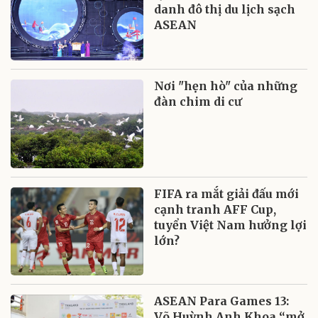
danh đô thị du lịch sạch
ASEAN
Nơi "hẹn hò" của những
đàn chim di cư
FIFA ra mắt giải đấu mới
cạnh tranh AFF Cup,
tuyển Việt Nam hưởng lợi
lớn?
ASEAN Para Games 13:
Võ Huỳnh Anh Khoa “mở