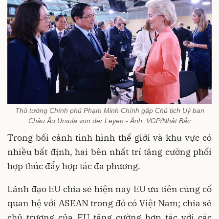
Thủ tướng Chính phủ Phạm Minh Chính gặp Chủ tịch Uỷ ban
Châu Âu Ursula von der Leyen - Ảnh: VGP/Nhật Bắc
Trong bối cảnh tình hình thế giới và khu vực có
nhiều bất định, hai bên nhất trí tăng cường phối
hợp thúc đẩy hợp tác đa phương.
Lãnh đạo EU chia sẻ hiện nay EU ưu tiên củng cố
quan hệ với ASEAN trong đó có Việt Nam; chia sẻ
chủ trương của EU tăng cường hợp tác với các