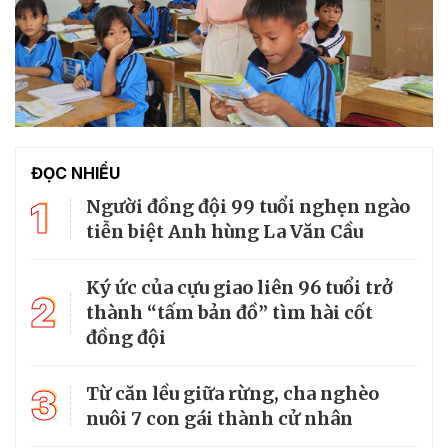
ĐỌC NHIỀU
1
Người đồng đội 99 tuổi nghẹn ngào
tiễn biệt Anh hùng La Văn Cầu
Ký ức của cựu giao liên 96 tuổi trở
2
thành “tấm bản đồ” tìm hài cốt
đồng đội
3
Từ căn lều giữa rừng, cha nghèo
nuôi 7 con gái thành cử nhân