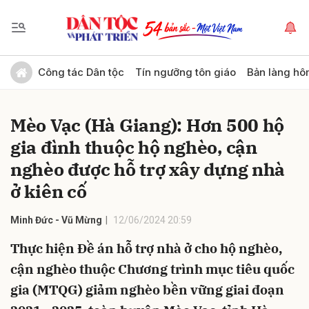
Gửi bình luận
Công tác Dân tộc
Tín ngưỡng tôn giáo
Bản làng hô
Mèo Vạc (Hà Giang): Hơn 500 hộ
gia đình thuộc hộ nghèo, cận
nghèo được hỗ trợ xây dựng nhà
ở kiên cố
Hủy
Gửi
Minh Đức - Vũ Mừng
12/06/2024 20:59
Thực hiện Đề án hỗ trợ nhà ở cho hộ nghèo,
cận nghèo thuộc Chương trình mục tiêu quốc
gia (MTQG) giảm nghèo bền vững giai đoạn