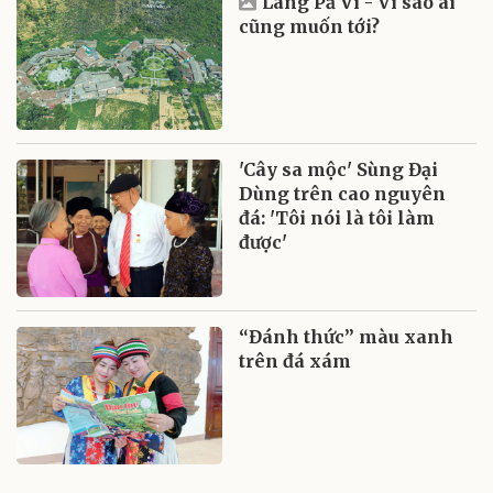
Làng Pả Vi - Vì sao ai
cũng muốn tới?
'Cây sa mộc' Sùng Đại
Dùng trên cao nguyên
đá: 'Tôi nói là tôi làm
được'
“Đánh thức” màu xanh
trên đá xám