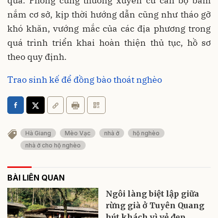
quả. Phòng cũng thường xuyên cử cán bộ bám
nắm cơ sở, kịp thời hướng dẫn cũng như tháo gỡ
khó khăn, vướng mắc của các địa phương trong
quá trình triển khai hoàn thiện thủ tục, hồ sơ
theo quy định.
Trao sinh kế để đồng bào thoát nghèo
Hà Giang
Mèo Vạc
nhà ở
hộ nghèo
nhà ở cho hộ nghèo
BÀI LIÊN QUAN
Ngôi làng biệt lập giữa
rừng già ở Tuyên Quang
hút khách vì vẻ đẹp