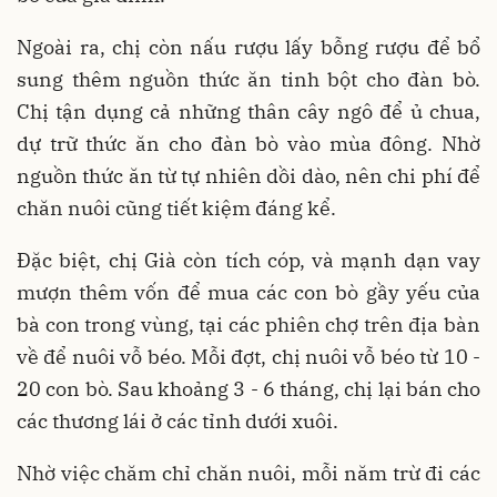
Ngoài ra, chị còn nấu rượu lấy bỗng rượu để bổ
sung thêm nguồn thức ăn tinh bột cho đàn bò.
Chị tận dụng cả những thân cây ngô để ủ chua,
dự trữ thức ăn cho đàn bò vào mùa đông. Nhờ
nguồn thức ăn từ tự nhiên dồi dào, nên chi phí để
chăn nuôi cũng tiết kiệm đáng kể.
Đặc biệt, chị Già còn tích cóp, và mạnh dạn vay
mượn thêm vốn để mua các con bò gầy yếu của
bà con trong vùng, tại các phiên chợ trên địa bàn
về để nuôi vỗ béo. Mỗi đợt, chị nuôi vỗ béo từ 10 -
20 con bò. Sau khoảng 3 - 6 tháng, chị lại bán cho
các thương lái ở các tỉnh dưới xuôi.
Nhờ việc chăm chỉ chăn nuôi, mỗi năm trừ đi các