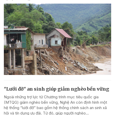
"Lưới đỡ" an sinh giúp giảm nghèo bền vững
Ngoài những trợ lực từ Chương trình mục tiêu quốc gia
(MTQG) giảm nghèo bền vững, Nghệ An còn định hình một
hệ thống “lưới đỡ” bao gồm hệ thống chính sách an sinh xã
hội và tín dụng ưu đãi. Từ đó, giúp người nghèo...