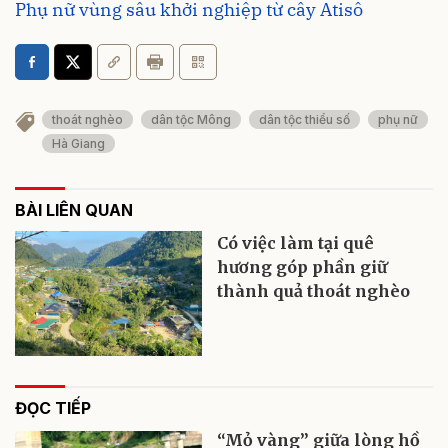
Phụ nữ vùng sâu khởi nghiệp từ cây Atisô
thoát nghèo
dân tộc Mông
dân tộc thiểu số
phụ nữ
Hà Giang
BÀI LIÊN QUAN
Có việc làm tại quê
hương góp phần giữ
thành quả thoát nghèo
ĐỌC TIẾP
“Mỏ vàng” giữa lòng hồ