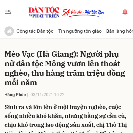
Gửi bình luận
Công tác Dân tộc
Tín ngưỡng tôn giáo
Bản làng hô
Mèo Vạc (Hà Giang): Người phụ
nữ dân tộc Mông vươn lên thoát
nghèo, thu hàng trăm triệu đồng
mỗi năm
Hủy
Gửi
Hồng Phúc
03/11/2021 10:22
Sinh ra và lớn lên ở một huyện nghèo, cuộc
sống nhiều khó khăn, nhưng bằng sự cần cù,
chịu khó trong lao động sản xuất, chị Thò Thị