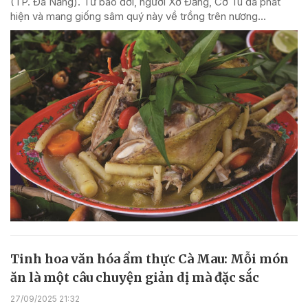
(TP. Đà Nẵng). Từ bao đời, người Xơ Đăng, Cơ Tu đã phát
hiện và mang giống sâm quý này về trồng trên nương...
Tinh hoa văn hóa ẩm thực Cà Mau: Mỗi món
ăn là một câu chuyện giản dị mà đặc sắc
27/09/2025 21:32