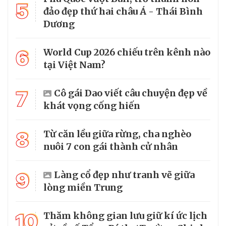
5
đảo đẹp thứ hai châu Á - Thái Bình
Dương
6
World Cup 2026 chiếu trên kênh nào
tại Việt Nam?
7
Cô gái Dao viết câu chuyện đẹp về
khát vọng cống hiến
8
Từ căn lều giữa rừng, cha nghèo
nuôi 7 con gái thành cử nhân
9
Làng cổ đẹp như tranh vẽ giữa
lòng miền Trung
10
Thăm không gian lưu giữ kí ức lịch