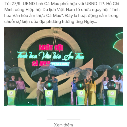
Tối 27/9, UBND tỉnh Cà Mau phối hợp với UBND TP. Hồ Chí
Minh cùng Hiệp hội Du lịch Việt Nam tổ chức ngày hội “Tinh
hoa Văn hóa ẩm thực Cà Mau”. Đây là hoạt động nằm trong
chuỗi sự kiện của địa phương hưởng ứng Ngày...
Xem thêm