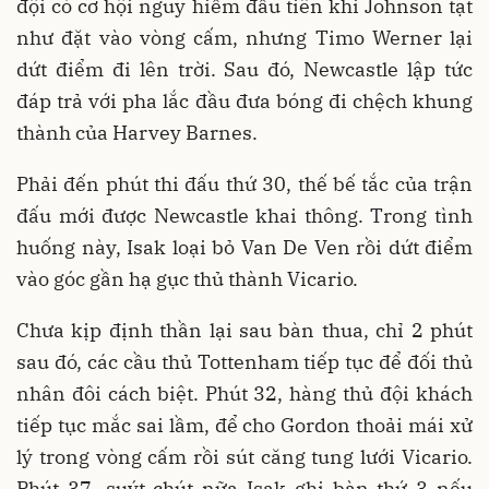
đội có cơ hội nguy hiểm đầu tiên khi Johnson tạt
như đặt vào vòng cấm, nhưng Timo Werner lại
dứt điểm đi lên trời. Sau đó, Newcastle lập tức
đáp trả với pha lắc đầu đưa bóng đi chệch khung
thành của Harvey Barnes.
Phải đến phút thi đấu thứ 30, thế bế tắc của trận
đấu mới được Newcastle khai thông. Trong tình
huống này, Isak loại bỏ Van De Ven rồi dứt điểm
vào góc gần hạ gục thủ thành Vicario.
Chưa kịp định thần lại sau bàn thua, chỉ 2 phút
sau đó, các cầu thủ Tottenham tiếp tục để đối thủ
nhân đôi cách biệt. Phút 32, hàng thủ đội khách
tiếp tục mắc sai lầm, để cho Gordon thoải mái xử
lý trong vòng cấm rồi sút căng tung lưới Vicario.
Phút 37, suýt chút nữa Isak ghi bàn thứ 3 nếu