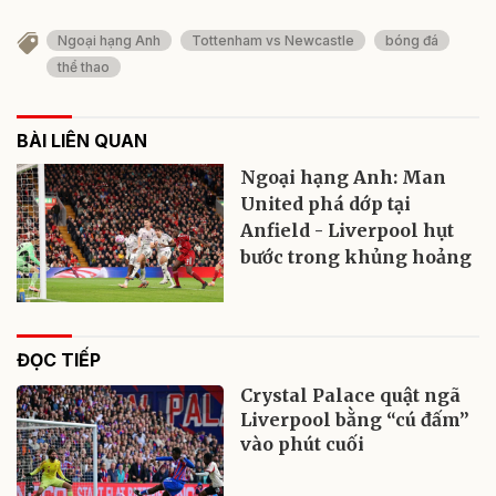
Ngoại hạng Anh
Tottenham vs Newcastle
bóng đá
thể thao
BÀI LIÊN QUAN
Ngoại hạng Anh: Man
United phá dớp tại
Anfield - Liverpool hụt
bước trong khủng hoảng
ĐỌC TIẾP
Crystal Palace quật ngã
Liverpool bằng “cú đấm”
vào phút cuối