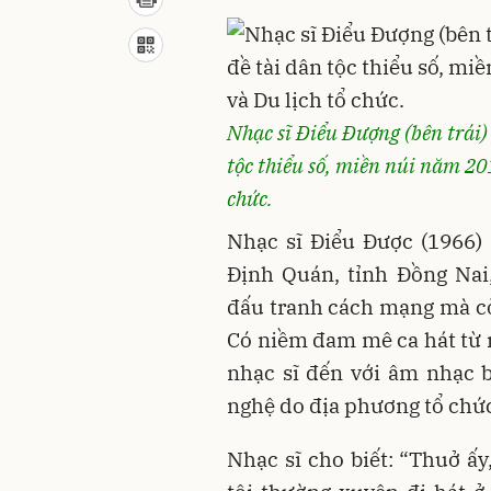
Nhạc sĩ Điểu Đượng (bên trái) 
tộc thiểu số, miền núi năm 20
chức.
Nhạc sĩ Điểu Được (1966) 
Định Quán, tỉnh Đồng Nai
đấu tranh cách mạng mà cò
Có niềm đam mê ca hát từ n
nhạc sĩ đến với âm nhạc b
nghệ do địa phương tổ chứ
Nhạc sĩ cho biết: “Thuở ấy