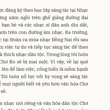
c đăng ký theo học lớp sáng tác tại Nhạc
ững năm ngồi trên ghế giảng đường đại
 bạn bè và các nhạc sĩ đàn anh dìu dắt,
hơn trên con đường âm nhạc. Ra trường,
ác tại Đoàn ca múa nhạc Đồng Nai rồi sau
m việc tự do và tiếp tục sáng tác để theo
à thích nhạc dân tộc. Trong lòng tôi luôn
hơ Ro sẽ bị mai một. Vì vậy, về lại quê
n lên để làm việc, cống hiến là niềm hạnh
 Tôi luôn nỗ lực với hy vọng sẽ sáng tác
 mọi người biết và yêu hơn văn hóa Chơ
 sẻ.
m nhạc nói riêng và văn hóa dân tộc Chơ