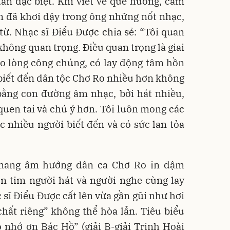
ẫn đặc biệt. Khi viết về quê hương, cảm
im đã khơi dậy trong ông những nốt nhạc,
 từ. Nhạc sĩ Điểu Được chia sẻ: “Tôi quan
không quan trọng. Điều quan trọng là giai
ào lòng công chúng, có lay động tâm hồn
biết đến dân tộc Chơ Ro nhiều hơn không
ằng con đường âm nhạc, bởi hát nhiều,
 quen tai và chú ý hơn. Tôi luôn mong các
 nhiều người biết đến và có sức lan tỏa
 mang âm hưởng dân ca Chơ Ro in đậm
on tim người hát và người nghe cùng lay
 sĩ Điểu Được cất lên vừa gần gũi như hơi
hất riêng” không thể hòa lẫn. Tiêu biểu
 nhớ ơn Bác Hồ” (giải B-giải Trịnh Hoài