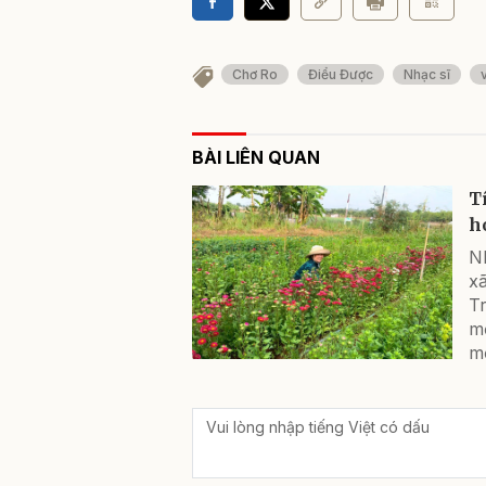
Chơ Ro
Điểu Được
Nhạc sĩ
BÀI LIÊN QUAN
T
h
N
x
T
m
m