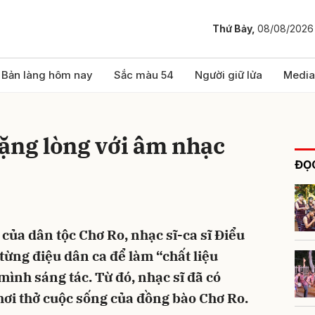
Thứ Bảy,
08/08/2026
bình luận
Bản làng hôm nay
Sắc màu 54
Người giữ lửa
Media
ặng lòng với âm nhạc
ĐỌC
 của dân tộc Chơ Ro, nhạc sĩ-ca sĩ Điểu
Hủy
G
từng điệu dân ca để làm “chất liệu
ình sáng tác. Từ đó, nhạc sĩ đã có
ơi thở cuộc sống của đồng bào Chơ Ro.