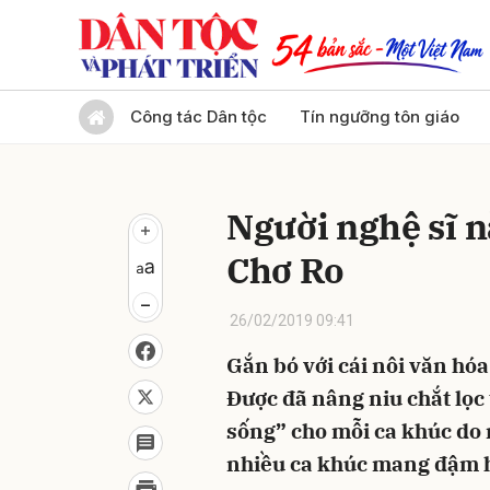
Gửi 
Công tác Dân tộc
Tín ngưỡng tôn giáo
Người nghệ sĩ n
Chơ Ro
26/02/2019 09:41
Gắn bó với cái nôi văn hóa
Được đã nâng niu chắt lọc 
sống” cho mỗi ca khúc do m
nhiều ca khúc mang đậm h