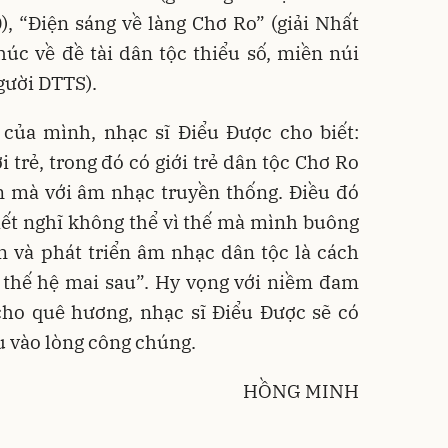
, “Điện sáng về làng Chơ Ro” (giải Nhất
húc về đề tài dân tộc thiểu số, miền núi
gười DTTS).
 của mình, nhạc sĩ Điểu Được cho biết:
 trẻ, trong đó có giới trẻ dân tộc Chơ Ro
mà với âm nhạc truyền thống. Điều đó
hiết nghĩ không thể vì thế mà mình buông
ồn và phát triển âm nhạc dân tộc là cách
o thế hệ mai sau”. Hy vọng với niềm đam
cho quê hương, nhạc sĩ Điểu Được sẽ có
u vào lòng công chúng.
HỒNG MINH