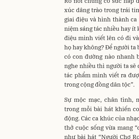
Ro nói chung có sức hấp d
xúc dâng trào trong trái t
giai điệu và hình thành ca
niệm sáng tác nhiều hay ít 
điệu mình viết lên có đi v
họ hay không? Để người ta 
có con đường nào nhanh b
nghe nhiều thì người ta sẽ
tác phẩm mình viết ra được
trong cộng đồng dân tộc”.
Sự mộc mạc, chân tình,
trong mỗi bài hát khiến c
động. Các ca khúc của nhạc
thở cuộc sống vừa mang “c
như bài hát “Người Chơ Ro