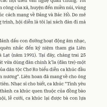
 các hội diễn văn nghệ quần chúng. Tôi
n công của xã, huyện đến miền núi, vùng
húc cách mạng về Đảng và Bác Hồ. Do mê
trình, hội diễn là tôi lại xách đàn đi mà
 đánh dấu con đường hoạt động âm nhạc,
 quên nhắc đến kỷ niệm tham gia Liên
 Lạt (năm 1991). Tại đây, chàng trai 25
át vừa dùng đàn chinh k’la (đàn tre)-một
của dân tộc Chơ Ro biểu diễn ca khúc đầu
ên nương”. Liên hoan đã mang về cho ông
iên. Nhạc sĩ cho biết, ca khúc “Tình yêu
ở thành ca khúc quen thuộc của đồng bào
hội, lễ cưới, ca khúc lại được bà con lựa