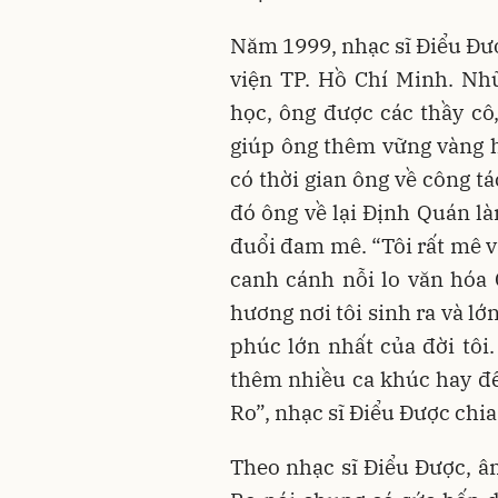
Năm 1999, nhạc sĩ Điểu Đượ
viện TP. Hồ Chí Minh. Nh
học, ông được các thầy cô,
giúp ông thêm vững vàng 
có thời gian ông về công t
đó ông về lại Định Quán là
đuổi đam mê. “Tôi rất mê v
canh cánh nỗi lo văn hóa C
hương nơi tôi sinh ra và lớ
phúc lớn nhất của đời tôi.
thêm nhiều ca khúc hay để
Ro”, nhạc sĩ Điểu Được chia
Theo nhạc sĩ Điểu Được, â