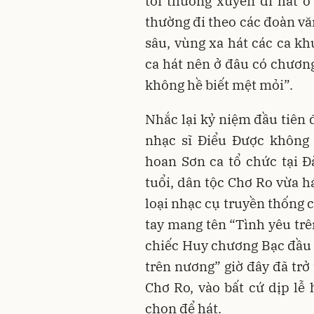
tôi thường xuyên đi hát ở
thường đi theo các đoàn vă
sâu, vùng xa hát các ca k
ca hát nên ở đâu có chương 
không hề biết mệt mỏi”.
Nhắc lại kỷ niệm đầu tiên
nhạc sĩ Điểu Được không
hoan Sơn ca tổ chức tại Đà
tuổi, dân tộc Chơ Ro vừa h
loại nhạc cụ truyền thống 
tay mang tên “Tình yêu tr
chiếc Huy chương Bạc đầu t
trên nương” giờ đây đã tr
Chơ Ro, vào bất cứ dịp lễ 
chọn để hát.