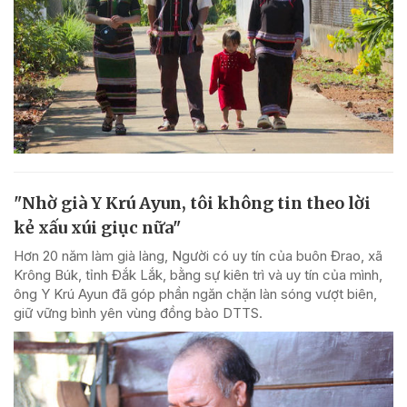
"Nhờ già Y Krú Ayun, tôi không tin theo lời
kẻ xấu xúi giục nữa"
Hơn 20 năm làm già làng, Người có uy tín của buôn Đrao, xã
Krông Búk, tỉnh Đắk Lắk, bằng sự kiên trì và uy tín của mình,
ông Y Krú Ayun đã góp phần ngăn chặn làn sóng vượt biên,
giữ vững bình yên vùng đồng bào DTTS.