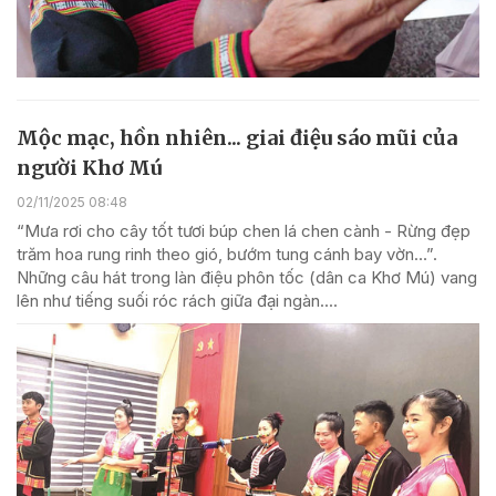
Mộc mạc, hồn nhiên... giai điệu sáo mũi của
người Khơ Mú
02/11/2025 08:48
“Mưa rơi cho cây tốt tươi búp chen lá chen cành - Rừng đẹp
trăm hoa rung rinh theo gió, bướm tung cánh bay vờn…”.
Những câu hát trong làn điệu phôn tốc (dân ca Khơ Mú) vang
lên như tiếng suối róc rách giữa đại ngàn....