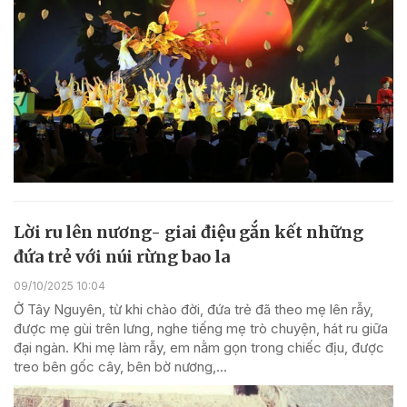
Lời ru lên nương- giai điệu gắn kết những
đứa trẻ với núi rừng bao la
09/10/2025 10:04
Ở Tây Nguyên, từ khi chào đời, đứa trẻ đã theo mẹ lên rẫy,
được mẹ gùi trên lưng, nghe tiếng mẹ trò chuyện, hát ru giữa
đại ngàn. Khi mẹ làm rẫy, em nằm gọn trong chiếc địu, được
treo bên gốc cây, bên bờ nương,...