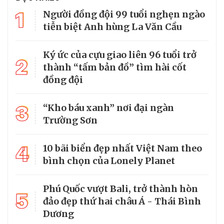
1
Người đồng đội 99 tuổi nghẹn ngào
tiễn biệt Anh hùng La Văn Cầu
Ký ức của cựu giao liên 96 tuổi trở
2
thành “tấm bản đồ” tìm hài cốt
đồng đội
3
“Kho báu xanh” nơi đại ngàn
Trường Sơn
4
10 bãi biển đẹp nhất Việt Nam theo
bình chọn của Lonely Planet
Phú Quốc vượt Bali, trở thành hòn
5
đảo đẹp thứ hai châu Á - Thái Bình
Dương