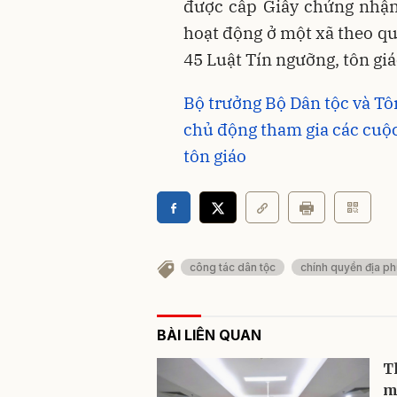
được cấp Giấy chứng nhận
hoạt động ở một xã theo qu
45 Luật Tín ngưỡng, tôn gi
Bộ trưởng Bộ Dân tộc và T
chủ động tham gia các cuộc
tôn giáo
công tác dân tộc
chính quyền địa p
BÀI LIÊN QUAN
T
m