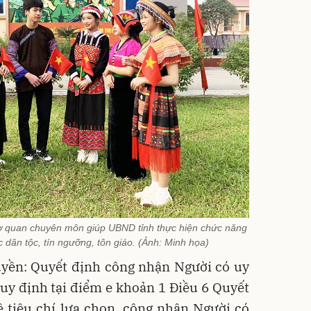
 quan chuyên môn giúp UBND tỉnh thực hiện chức năng
 dân tộc, tín ngưỡng, tôn giáo. (Ảnh: Minh họa)
yền: Quyết định công nhận Người có uy
 quy định tại điểm e khoản 1 Điều 6 Quyết
 tiêu chí lựa chọn, công nhận Người có