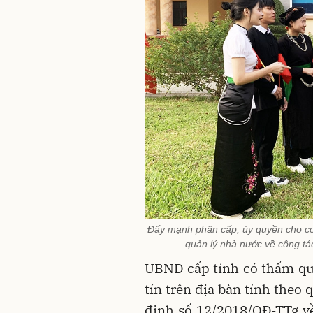
Đẩy mạnh phân cấp, ủy quyền cho cơ
quản lý nhà nước về công tác
UBND cấp tỉnh có thẩm qu
tín trên địa bàn tỉnh theo
định số 12/2018/QĐ-TTg về