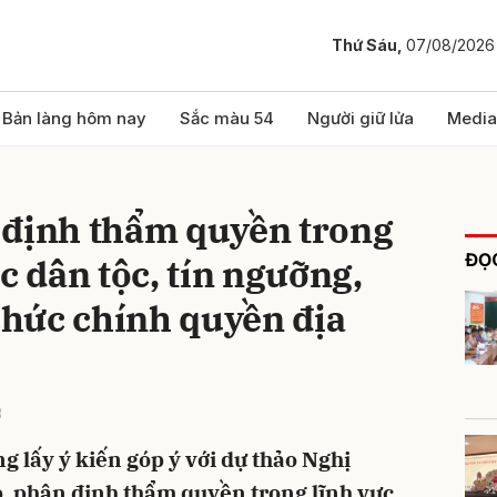
Thứ Sáu,
07/08/2026
bình luận
Bản làng hôm nay
Sắc màu 54
Người giữ lửa
Media
 định thẩm quyền trong
ĐỌC
c dân tộc, tín ngưỡng,
 chức chính quyền địa
Hủy
G
8
g lấy ý kiến góp ý với dự thảo Nghị
, phân định thẩm quyền trong lĩnh vực