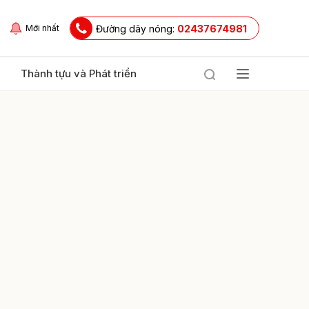
Đường dây nóng:
02437674981
Mới nhất
Thành tựu và Phát triển
ửi