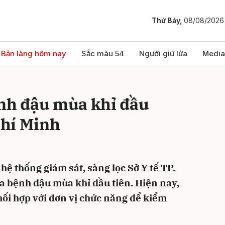
Thứ Bảy,
08/08/2026
bình luận
Bản làng hôm nay
Sắc màu 54
Người giữ lửa
Media
ệnh đậu mùa khỉ đầu
Chí Minh
ệ thống giám sát, sàng lọc Sở Y tế TP.
Hủy
G
a bệnh đậu mùa khỉ đầu tiên. Hiện nay,
ối hợp với đơn vị chức năng để kiểm