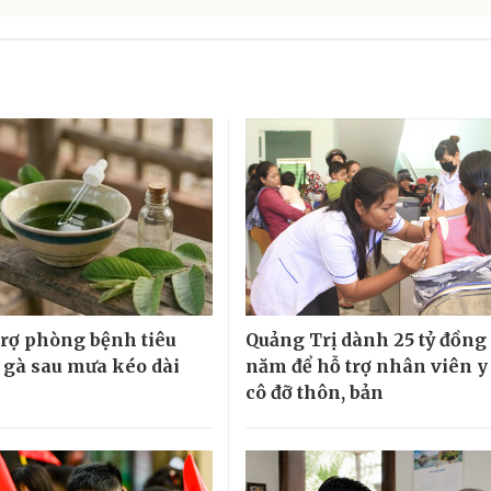
 trợ phòng bệnh tiêu
Quảng Trị dành 25 tỷ đồng
 gà sau mưa kéo dài
năm để hỗ trợ nhân viên y 
cô đỡ thôn, bản