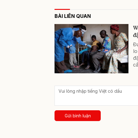
BÀI LIÊN QUAN
W
đ
Đ
lo
đặ
cầ
Gửi bình luận