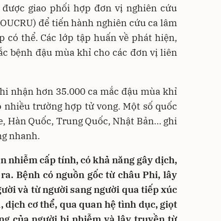
 được giao phối hợp đơn vị nghiên cứu
 (OUCRU) để tiến hành nghiên cứu ca lâm
p có thể. Các lớp tập huấn về phát hiện,
ắc bệnh đậu mùa khỉ cho các đơn vị liên
 ghi nhận hơn 35.000 ca mắc đậu mùa khỉ
có nhiều trường hợp tử vong. Một số quốc
re, Hàn Quốc, Trung Quốc, Nhật Bản… ghi
ng nhanh.
n nhiễm cấp tính, có khả năng gây dịch,
ra. Bệnh có nguồn gốc từ châu Phi, lây
ười và từ người sang người qua tiếp xúc
, dịch cơ thể, qua quan hệ tình dục, giọt
ng của người bị nhiễm và lây truyền từ