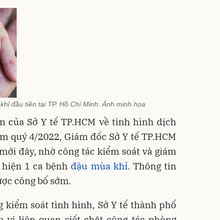
hỉ đầu tiên tại TP. Hồ Chí Minh. Ảnh minh họa
an của Sở Y tế TP.HCM về tình hình dịch
âm quý 4/2022, Giám đốc Sở Y tế TP.HCM
mới đây, nhờ công tác kiểm soát và giám
t hiện 1 ca bệnh
đậu mùa khỉ
. Thông tin
ược công bố sớm.
 kiểm soát tình hình, Sở Y tế thành phố
 vị liên quan siết chặt công tác phòng