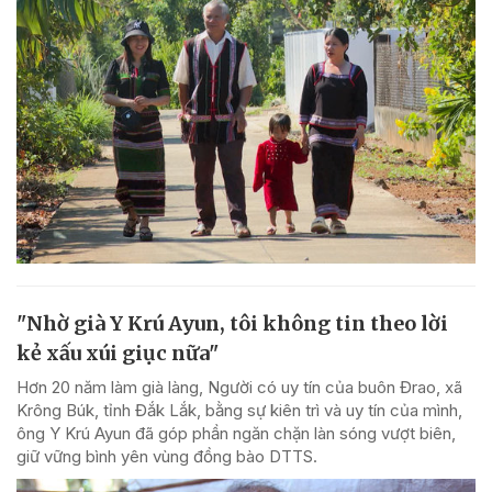
"Nhờ già Y Krú Ayun, tôi không tin theo lời
kẻ xấu xúi giục nữa"
Hơn 20 năm làm già làng, Người có uy tín của buôn Đrao, xã
Krông Búk, tỉnh Đắk Lắk, bằng sự kiên trì và uy tín của mình,
ông Y Krú Ayun đã góp phần ngăn chặn làn sóng vượt biên,
giữ vững bình yên vùng đồng bào DTTS.