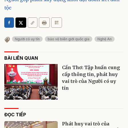
tộc
Người có uy tín
bảo vệ biên giới quốc gia
Nghệ An
BÀI LIÊN QUAN
Cần Thơ: Tập huấn cung
cấp thông tin, phát huy
vai trò của Người có uy
tín
ĐỌC TIẾP
Phát huy vai trò của