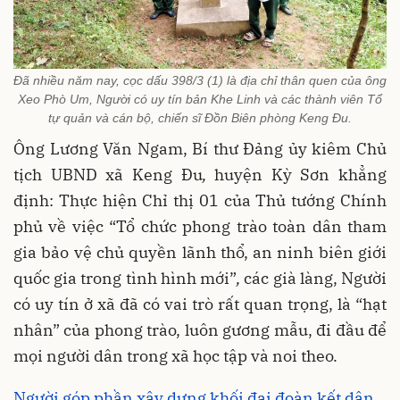
Đã nhiều năm nay, cọc dấu 398/3 (1) là địa chỉ thân quen của ông
Xeo Phò Um, Người có uy tín bản Khe Linh và các thành viên Tổ
tự quản và cán bộ, chiến sĩ Đồn Biên phòng Keng Đu.
Ông Lương Văn Ngam, Bí thư Đảng ủy kiêm Chủ
tịch UBND xã Keng Đu
,
huyện Kỳ Sơn khẳng
định: Thực hiện Chỉ thị 01 của Thủ tướng Chính
phủ về việc “Tổ chức phong trào toàn dân tham
gia bảo vệ chủ quyền lãnh thổ, an ninh biên giới
quốc gia trong tình hình mới”
,
các già làng, Người
có uy tín ở xã đã có vai trò rất quan trọng, là “hạt
nhân” của phong trào, luôn gương mẫu, đi đầu để
mọi người dân trong xã học tập và noi theo.
Người góp phần xây dựng khối đại đoàn kết dân