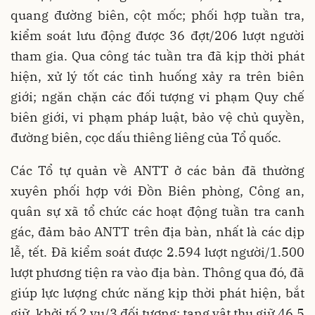
quang đường biên, cột mốc; phối hợp tuần tra,
kiểm soát lưu động được 36 đợt/206 lượt người
tham gia. Qua công tác tuần tra đã kịp thời phát
hiện, xử lý
tốt
các tình huống xảy ra trên biên
giới; ngăn chặn các đối tượng vi phạm Quy chế
biên giới, vi phạm pháp luật, bảo vệ chủ quyền,
đường biên, cọc dấu thiêng liêng của Tổ quốc.
Các Tổ tự quản về ANTT ở các bản đã thường
xuyên phối hợp với Đồn Biên phòng, Công an,
quân sự xã tổ chức các hoạt động tuần tra canh
gác, đảm bảo ANTT trên địa bàn, nhất là các dịp
lễ, tết. Đã kiểm soát được 2.594 lượt người/1.500
lượt phương tiện ra vào địa bàn. Thông qua đó, đã
giúp lực lượng chức năng kịp thời phát hiện, bắt
giữ, khởi tố 2 vụ/3 đối tượng; tang vật thu giữ 46,5