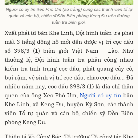
Người có uy tín Xeo Phò Um (áo trắng) cùng các thành viên tổ tự
quản và cán bộ, chiến sĩ Đồn Biên phòng Keng Đu trên đường
tuần tra biên giới.
Xuất phát từ bản Khe Linh, Đội hình tuần tra phải
mất 3 tiếng đồng hồ mới đến được vị trí cọc dấu
số 398/3 (1) biên giới Việt Nam – Lào. Như
thường lệ, Đội hình tuần tra phân công nhau
kiểm tra tình trạng cọc dấu, phát quang cây cỏ,
bụi rậm, vệ sinh vị trí cọc dấu, chào cọc dấu... Đã
nhiều năm nay, cọc dấu 398/3 (1) là địa chỉ thân
quen của ông Xeo Phò Um,
Người có uy tín
bản
Khe Linh, xã Keng Đu, huyện Kỳ Sơn, các thành
viên Tổ tự quản và cán bộ, chiến sỹ Đồn Biên
phòng Keng Đu.
Thiếu tá Võ Công Bắc, Tổ trưởng Tổ công tác Khe