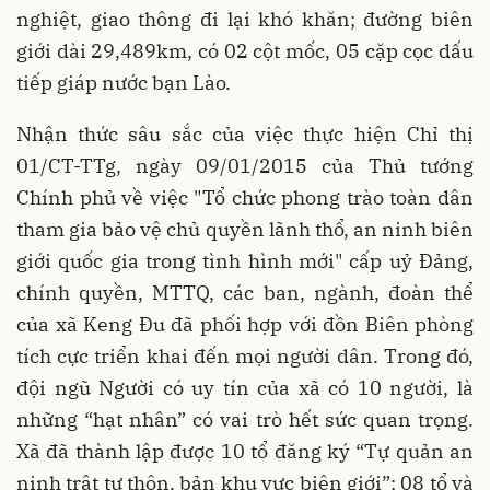
nghiệt, giao thông đi lại khó khăn; đường biên
giới dài 29,489km, có 02 cột mốc, 05 cặp cọc dấu
tiếp giáp nước bạn Lào.
Nhận thức sâu sắc của việc thực hiện
Chỉ thị
01/CT-TTg, ngày 09/01/2015 của Thủ tướng
Chính phủ về việc "Tổ chức phong trào toàn dân
tham gia bảo vệ chủ quyền lãnh thổ, an ninh biên
giới quốc gia trong tình hình mới" cấp uỷ Đảng,
chính quyền, MTTQ, các ban, ngành, đoàn thể
của xã Keng Đu đã phối hợp với đồn Biên phòng
tích cực triển khai đến mọi người dân. Trong đó,
đội ngũ Người có uy tín của xã có 10 người, là
những “hạt nhân” có vai trò hết sức quan trọng.
Xã đã thành lập được 10 tổ đăng ký “Tự quản an
ninh trật tự thôn, bản khu vực biên giới”; 08 tổ và