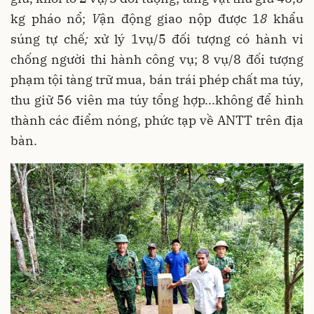
kg pháo nổ;
V
ận động giao nộp được 1
8
khẩu
súng tự chế
;
xử lý
1vụ/5 đối tượng có hành vi
chống người thi hành công vụ; 8 vụ/8 đối tượng
phạm tội tàng trữ mua, bán trái phép chất ma túy,
thu giữ 56 viên ma túy tổng hợp...không để hình
thành các điểm nóng, phức tạp về ANTT trên địa
bàn.