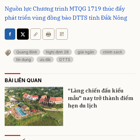
Nguồn lực Chương trình MTQG 1719 thúc đẩy
phát triển vùng đồng bào DTTS tỉnh Đắk Nông
Quảng Bình
Nghị định 28
giải ngân
chính sách
tín dụng
ưu đãi
DTTS
BÀI LIÊN QUAN
“Làng chiến đấu kiểu
mẫu” nay trở thành điểm
hẹn du lịch