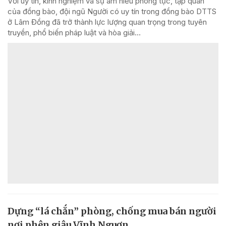
Với uy tín, kinh nghiệm và sự am hiểu phong tục, tập quán
của đồng bào, đội ngũ Người có uy tín trong đồng bào DTTS
ở Lâm Đồng đã trở thành lực lượng quan trọng trong tuyên
truyền, phổ biến pháp luật và hòa giải...
Dựng “lá chắn” phòng, chống mua bán người
nơi phên giậu Vĩnh Nguơn