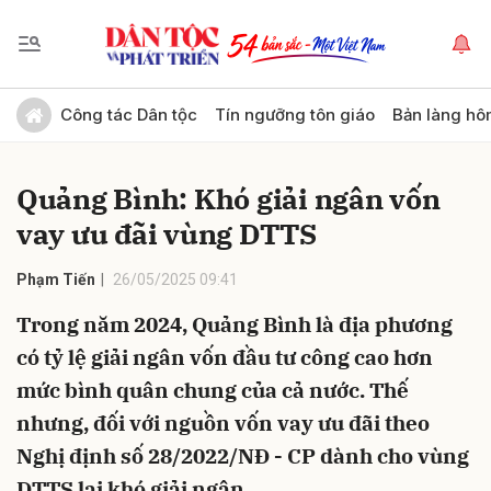
Gửi bình luận
Công tác Dân tộc
Tín ngưỡng tôn giáo
Bản làng hô
Quảng Bình: Khó giải ngân vốn
vay ưu đãi vùng DTTS
Phạm Tiến
26/05/2025 09:41
Trong năm 2024, Quảng Bình là địa phương
Hủy
Gửi
có tỷ lệ giải ngân vốn đầu tư công cao hơn
mức bình quân chung của cả nước. Thế
nhưng, đối với nguồn vốn vay ưu đãi theo
Nghị định số 28/2022/NĐ - CP dành cho vùng
DTTS lại khó giải ngân.