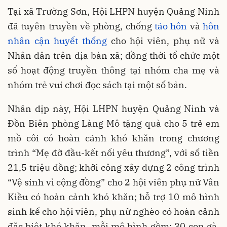
Tại xã Trường Sơn, Hội LHPN huyện Quảng Ninh
đã tuyên truyền về phòng, chống
tảo hôn
và
hôn
nhân cận huyết thống
cho hội viên, phụ nữ và
Nhân dân trên địa bàn xã; đồng thời tổ chức một
số hoạt động truyền thông tại nhóm cha mẹ và
nhóm trẻ vui chơi đọc sách tại một số bản.
Nhân dịp này, Hội LHPN huyện Quảng Ninh và
Đồn Biên phòng Làng Mô tặng quà cho 5 trẻ em
mồ côi có hoàn cảnh khó khăn trong chương
trình “Mẹ đỡ đầu-kết nối yêu thương”, với số tiền
21,5 triệu đồng; khởi công xây dựng 2 công trình
“Vệ sinh vì cộng đồng” cho 2 hội viên phụ nữ Vân
Kiều có hoàn cảnh khó khăn; hỗ trợ 10 mô hình
sinh kế cho hội viên, phụ nữ nghèo có hoàn cảnh
đặc biệt khó khăn, mỗi mô hình gồm: 30 con gà,