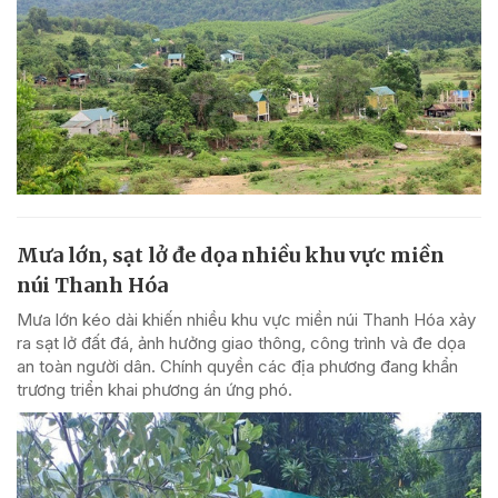
Mưa lớn, sạt lở đe dọa nhiều khu vực miền
núi Thanh Hóa
Mưa lớn kéo dài khiến nhiều khu vực miền núi Thanh Hóa xảy
ra sạt lở đất đá, ảnh hưởng giao thông, công trình và đe dọa
an toàn người dân. Chính quyền các địa phương đang khẩn
trương triển khai phương án ứng phó.