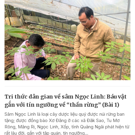
Tri thức dân gian về sâm Ngọc Linh: Báu vật
gắn với tín ngưỡng về “thần rừng” (Bài 1)
Sâm Ngọc Linh là loại cây dược liệu quý được núi rừng ban
tặng; được đồng bào Xơ Đăng ở các xã Đăk Sao, Tu Mơ
Rông, Măng Ri, Ngọc Linh, Xốp, tỉnh Quảng Ngãi phát hiện từ
rất lâu đời, gắn với tập quán, tín ngưỡng...