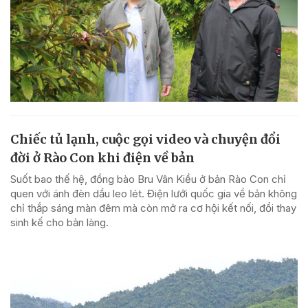
Chiếc tủ lạnh, cuộc gọi video và chuyện đổi
đời ở Rào Con khi điện về bản
Suốt bao thế hệ, đồng bào Bru Vân Kiều ở bản Rào Con chỉ
quen với ánh đèn dầu leo lét. Điện lưới quốc gia về bản không
chỉ thắp sáng màn đêm mà còn mở ra cơ hội kết nối, đổi thay
sinh kế cho bản làng.