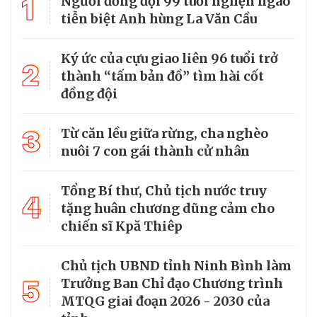
1
Người đồng đội 99 tuổi nghẹn ngào
tiễn biệt Anh hùng La Văn Cầu
Ký ức của cựu giao liên 96 tuổi trở
2
thành “tấm bản đồ” tìm hài cốt
đồng đội
3
Từ căn lều giữa rừng, cha nghèo
nuôi 7 con gái thành cử nhân
Tổng Bí thư, Chủ tịch nước truy
4
tặng huân chương dũng cảm cho
chiến sĩ Kpă Thiêp
Chủ tịch UBND tỉnh Ninh Bình làm
5
Trưởng Ban Chỉ đạo Chương trình
MTQG giai đoạn 2026 - 2030 của