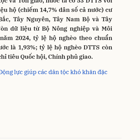
tộc và Tôn giáo, nước ta có 53 DTTS với
riệu hộ (chiếm 14,7% dân số cả nước) cư
 Bắc, Tây Nguyên, Tây Nam Bộ và Tây
òn dữ liệu từ Bộ Nông nghiệp và Môi
 năm 2024, tỷ lệ hộ nghèo theo chuẩn
ước là 1,93%; tỷ lệ hộ nghèo DTTS còn
hỉ tiêu Quốc hội, Chính phủ giao.
ộng lực giúp các dân tộc khó khăn đặc