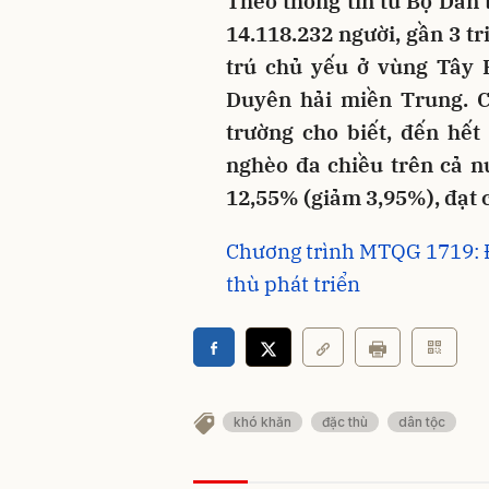
Theo thông tin từ Bộ Dân 
14.118.232 người, gần 3 t
trú chủ yếu ở vùng Tây
Duyên hải miền Trung. C
trường cho biết, đến hết
nghèo đa chiều trên cả n
12,55% (giảm 3,95%), đạt c
Chương trình MTQG 1719: Đ
thù phát triển
khó khăn
đặc thù
dân tộc