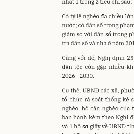
nhất 1 trong 2 tiêu chí sau:
Có tỷ lệ nghèo đa chiều lớ
nước; có dân số trong phạm
giảm so với dân số trong p
tra dân số và nhà ở năm 20
Cùng với đó, Nghị định 25
dân tộc còn gặp nhiều kh
2026 - 2030.
Cụ thể, UBND các xã, phườ
tổ chức rà soát thống kê s
nghèo, hộ cận nghèo của t
ban hành kèm theo Nghị đị
và 1 hồ sơ giấy về UBND tỉ