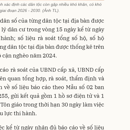
nh xác định các dân tộc còn gặp nhiều khó khăn, có khó
giai đoạn 2026 - 2030. (Ảnh TL).
ề dân số của từng dân tộc tại địa bàn được
 lý dân cư trong vòng 15 ngày kể từ ngày
hành; số liệu rà soát tổng số hộ, số hộ
ng dân tộc tại địa bàn được thống kê trên
hộ cận nghèo năm 2024.
 cáo rà soát của UBND cấp xã, UBND cấp
iên quan tổng hợp, rà soát, thẩm định và
n về số liệu báo cáo theo Mẫu số 02 ban
5, gửi kết quả gồm 1 hồ sơ điện tử và 1
 Tôn giáo trong thời hạn 30 ngày làm việc
u lực thi hành.
c kể từ ngày nhận đủ báo cáo về số liệu