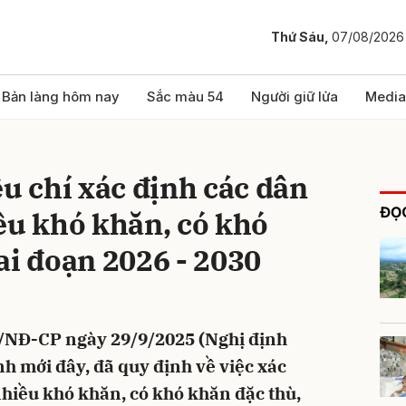
Thứ Sáu,
07/08/2026
bình luận
Bản làng hôm nay
Sắc màu 54
Người giữ lửa
Media
êu chí xác định các dân
ĐỌC
ều khó khăn, có khó
ai đoạn 2026 - 2030
Hủy
G
5/NĐ-CP ngày 29/9/2025 (Nghị định
h mới đây, đã quy định về việc xác
nhiều khó khăn, có khó khăn đặc thù,