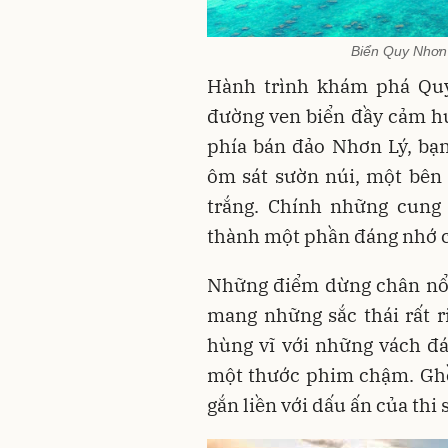
Biển Quy Nhơn 
Hành trình khám phá Qu
đường ven biển đầy cảm hứ
phía bán đảo Nhơn Lý, bạ
ôm sát sườn núi, một bên l
trắng. Chính những cung 
thành một phần đáng nhớ c
Những điểm dừng chân nổi
mang những sắc thái rất ri
hùng vĩ với những vách đá
một thước phim chậm. Ghền
gắn liền với dấu ấn của thi