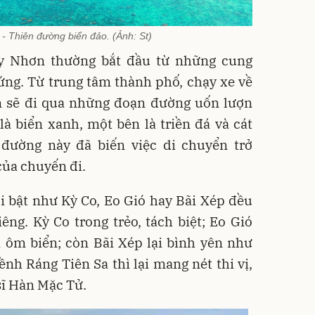
- Thiên đường biển đảo. (Ảnh: St)
y Nhơn thường bắt đầu từ những cung
ng. Từ trung tâm thành phố, chạy xe về
n sẽ đi qua những đoạn đường uốn lượn
à biển xanh, một bên là triền đá và cát
đường này đã biến việc di chuyển trở
ủa chuyến đi.
 bật như Kỳ Co, Eo Gió hay Bãi Xép đều
êng. Kỳ Co trong trẻo, tách biệt; Eo Gió
 ôm biển; còn Bãi Xép lại bình yên như
h Ráng Tiên Sa thì lại mang nét thi vị,
 sĩ Hàn Mặc Tử.