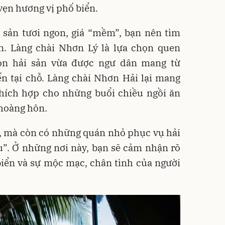
vẹn hương vị phố biển.
 sản tươi ngon, giá “mềm”, bạn nên tìm
ển. Làng chài Nhơn Lý là lựa chọn quen
họn hải sản vừa được ngư dân mang từ
ến tại chỗ. Làng chài Nhơn Hải lại mang
thích hợp cho những buổi chiều ngồi ăn
 hoàng hôn.
, mà còn có những quán nhỏ phục vụ hải
hịu”. Ở những nơi này, bạn sẽ cảm nhận rõ
biển và sự mộc mạc, chân tình của người