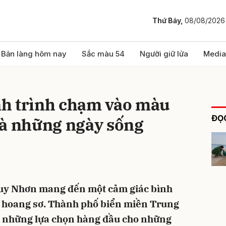
Thứ Bảy,
08/08/2026
bình luận
Bản làng hôm nay
Sắc màu 54
Người giữ lửa
Media
h trình chạm vào màu
ĐỌC
và những ngày sống
Hủy
G
Quy Nhơn mang đến một cảm giác bình
n hoang sơ. Thành phố biển miền Trung
g những lựa chọn hàng đầu cho những