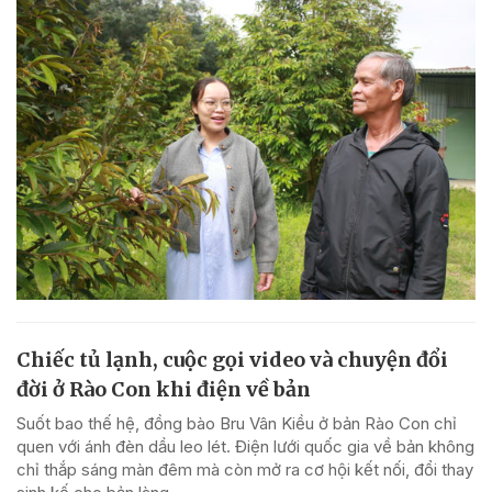
Chiếc tủ lạnh, cuộc gọi video và chuyện đổi
đời ở Rào Con khi điện về bản
Suốt bao thế hệ, đồng bào Bru Vân Kiều ở bản Rào Con chỉ
quen với ánh đèn dầu leo lét. Điện lưới quốc gia về bản không
chỉ thắp sáng màn đêm mà còn mở ra cơ hội kết nối, đổi thay