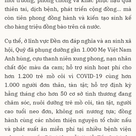
môi trường, phòng chống và khắc phục hậu quả
thiên tai, dịch bệnh, phát triển cộng đồng... mà
còn tiên phong đồng hành và kiến tạo sinh kế
cho hàng triệu đồng bào trên cả nước.
Cụ thể, ở lĩnh vực Đền ơn đáp nghĩa và an sinh xã
hội, Quỹ đã phụng dưỡng gần 1.000 Mẹ Việt Nam
Anh hùng, cựu thanh niên xung phong, nạn nhân
chất độc màu da cam; hỗ trợ sinh hoạt phí cho
hơn 1.200 trẻ mồ côi vì COVID-19 cùng hơn
1.000 người đơn thân, tàn tật; hỗ trợ định kỳ
hằng tháng cho hơn 50 cơ sở tình thương đang
chăm sóc, nuôi dưỡng trẻ mồ côi, tàn tật, người
cao tuổi neo đơn, không nơi nương tựa; đồng
hành cùng các nhóm thiện nguyện tổ chức nấu
và phát suất ăn miễn phí tại nhiều bệnh viện