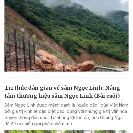
Tri thức dân gian về sâm Ngọc Linh: Nâng
tầm thương hiệu sâm Ngọc Linh (Bài cuối)
Sâm Ngọc Linh được mệnh danh là “quốc bảo” của Việt Nam
bởi giá trị kinh tế đặc biệt cao, cùng với những giá trị văn hóa
truyền thống đặc sắc. Từ những lợi thế đó, tỉnh Quảng Ngãi
đã đề ra nhiều giải pháp nhằm mở...