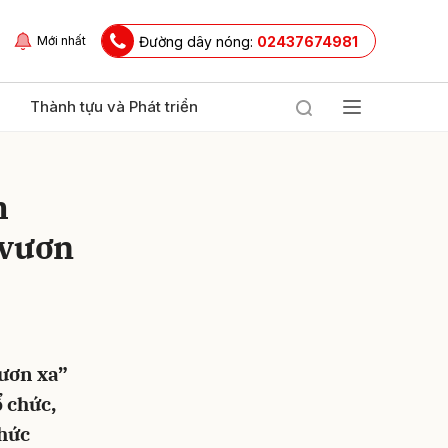
Đường dây nóng:
02437674981
Mới nhất
Thành tựu và Phát triển
h
 vươn
ửi
vươn xa”
ổ chức,
chức