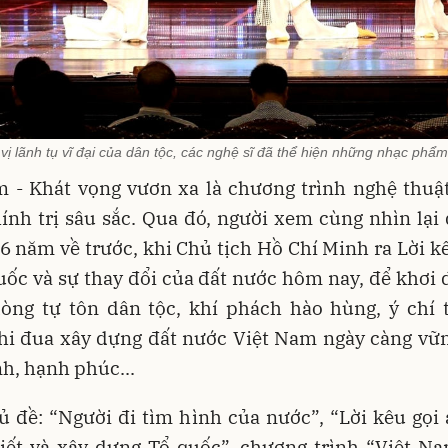
 vị lãnh tụ vĩ đại của dân tộc, các nghệ sĩ đã thể hiện những nhạc phẩ
m - Khát vọng vươn xa là chương trình nghệ thuậ
ính trị sâu sắc. Qua đó, người xem cùng nhìn lạ
76 năm về trước, khi Chủ tịch Hồ Chí Minh ra Lời kê
uốc và sự thay đổi của đất nước hôm nay, để khơi
lòng tự tôn dân tộc, khí phách hào hùng, ý chí 
thi đua xây dựng đất nước Việt Nam ngày càng vữ
h, hạnh phúc...
ủ đề: “Người đi tìm hình của nước”, “Lời kêu gọi 
hiết và xây dựng Tổ quốc”, chương trình “Việt Na