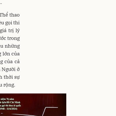
.
 Thể thao
u gọi thi
á trị lý
ước trong
iu những
g lớn của
ng của cả
a Người ở
h thời sự
u rộng.