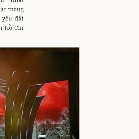
hạc mang
 yêu đất
ch Hồ Chí