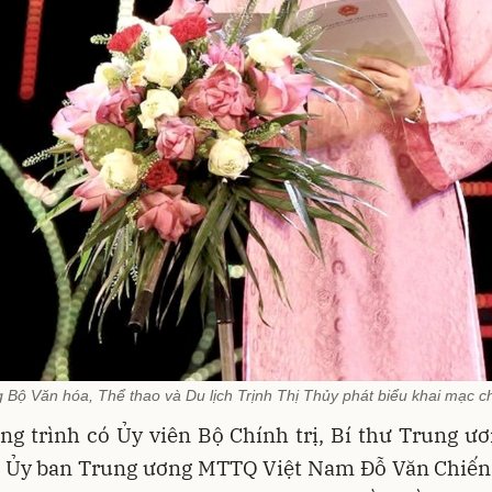
 Bộ Văn hóa, Thể thao và Du lịch Trịnh Thị Thủy phát biểu khai mạc c
g trình có Ủy viên Bộ Chính trị, Bí thư Trung ư
h Ủy ban Trung ương MTTQ Việt Nam Đỗ Văn Chiến;