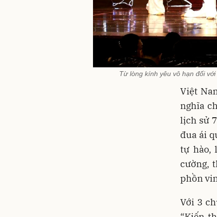
Từ lòng kính yêu vô hạn đối với
Việt Na
nghĩa ch
lịch sử 
đua ái q
tự hào, 
cường, 
phồn vin
Với 3 ch
“Kiến t