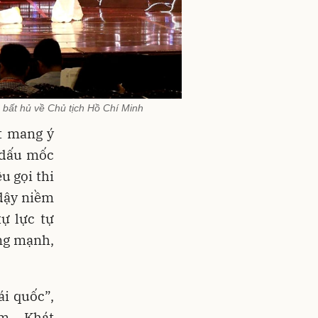
m bất hủ về Chủ tịch Hồ Chí Minh
t mang ý
i dấu mốc
u gọi thi
 dậy niềm
tự lực tự
ng mạnh,
ái quốc”,
m - Khát