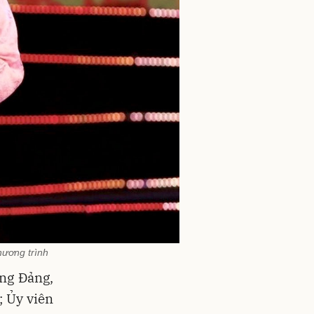
hương trình
ơng Đảng,
 Ủy viên