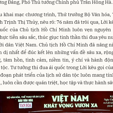
ng Đảng, Phó Thủ tướng Chính phủ Trần Hồng Hà..
u khai mạc chương trình, Thứ trưởng Bộ Văn hóa,
ch Trịnh Thị Thủy, nêu rõ: 76 năm đã trôi qua, Lời kê
quốc của Chủ tịch Hồ Chí Minh luôn vẹn nguyên gi
thực tiễn sâu sắc, thúc giục tinh thần thi đua yêu n
ời dân Việt Nam. Chủ tịch Hồ Chí Minh đã nâng n
n dị nhất để đúc kết lên những vấn đề sâu xa, rộn
, tâm hồn, tình cảm, niềm tin, ý chí và hành độ
tộc. Tư tưởng thi đua ái quốc trong Lời kêu gọi củ
 đoạn phát triển của lịch sử dân tộc luôn mang tín
, luôn cần được quán triệt, học tập và thực hành sâ