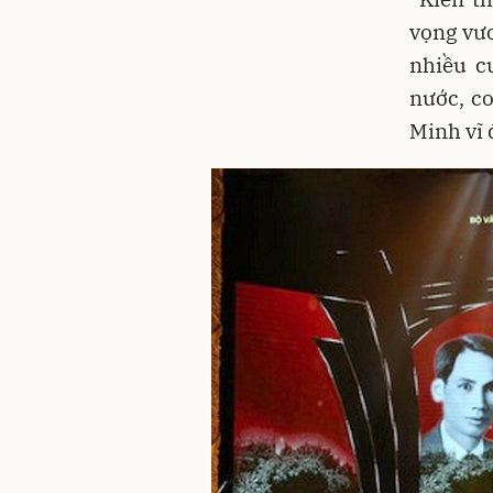
vọng vư
nhiều c
nước, co
Minh vĩ 