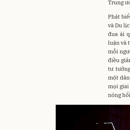
Trung ươ
Phát biể
và Du lị
đua ái 
luận và 
mỗi ngư
điều giả
tư tưởng
một dân 
mọi giai
nóng hổi