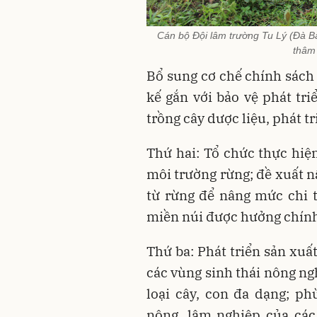
Cán bộ Đội lâm trường Tu Lý (Đà B
thâm 
Bổ sung cơ chế chính sách 
kế gắn với bảo vệ phát tri
trồng cây dược liệu, phát t
Thứ hai: Tổ chức thực hiệ
môi trường rừng; đề xuất n
từ rừng để nâng mức chi t
miền núi được hưởng chính
Thứ ba: Phát triển sản xu
các vùng sinh thái nông ngh
loại cây, con đa dạng; ph
nông, lâm nghiệp của các