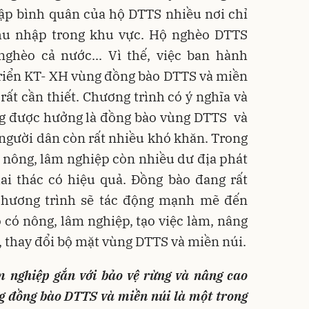
ập bình quân của hộ DTTS nhiều nơi chỉ
hu nhập trong khu vực. Hộ nghèo DTTS
ghèo cả nước... Vì thế, việc ban hành
ển KT- XH vùng đồng bào DTTS và miền
 rất cần thiết. Chương trình có ý nghĩa và
ng được hưởng là đồng bào vùng DTTS và
 người dân còn rất nhiều khó khăn. Trong
n nông, lâm nghiệp còn nhiều dư địa phát
ai thác có hiệu quả. Đồng bào đang rất
Chương trình sẽ tác động mạnh mẽ đến
ó có nông, lâm nghiệp, tạo việc làm, nâng
, thay đổi bộ mặt vùng DTTS và miền núi.
 nghiệp gắn với bảo vệ rừng và nâng cao
 đồng bào DTTS và miền núi
là một trong