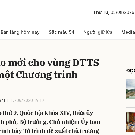
Thứ Tư,
05/08/2026
bình luận
Bản làng hôm nay
Sắc màu 54
Người giữ lửa
Media
ạo mới cho vùng DTTS
ĐỌC
một Chương trình
ện)
17/06/2020 19:17
Hủy
G
 thứ 9, Quốc hội khóa XIV, thừa ủy
nh phủ, Bộ trưởng, Chủ nhiệm Ủy ban
ình bày Tờ trình đề xuất chủ trương