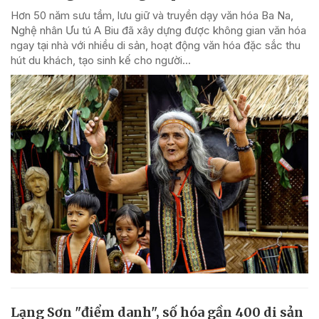
Hơn 50 năm sưu tầm, lưu giữ và truyền dạy văn hóa Ba Na,
Nghệ nhân Ưu tú A Biu đã xây dựng được không gian văn hóa
ngay tại nhà với nhiều di sản, hoạt động văn hóa đặc sắc thu
hút du khách, tạo sinh kế cho người...
Lạng Sơn "điểm danh", số hóa gần 400 di sản