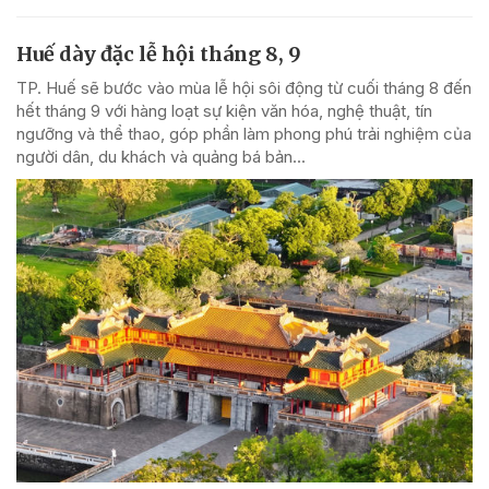
Huế dày đặc lễ hội tháng 8, 9
TP. Huế sẽ bước vào mùa lễ hội sôi động từ cuối tháng 8 đến
hết tháng 9 với hàng loạt sự kiện văn hóa, nghệ thuật, tín
ngưỡng và thể thao, góp phần làm phong phú trải nghiệm của
người dân, du khách và quảng bá bản...