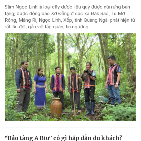
Sâm Ngọc Linh là loại cây dược liệu quý được núi rừng ban
tặng; được đồng bào Xơ Đăng ở các xã Đăk Sao, Tu Mơ
Rông, Măng Ri, Ngọc Linh, Xốp, tỉnh Quảng Ngãi phát hiện từ
rất lâu đời, gắn với tập quán, tín ngưỡng...
“Bảo tàng A Biu” có gì hấp dẫn du khách?