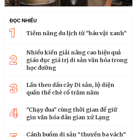
ĐỌC NHIỀU
1
Tiềm năng du lịch từ "báu vật xanh"
Nhiều kiến giải nâng cao hiệu quả
2
giáo dục giá trị di sản văn hóa trong
học đường
3
Lần theo dấu cây Di sản, lộ diện
quần thể chè cổ trăm năm
4
"Chạy đua" cùng thời gian để giữ
gìn văn hóa dân gian xứ Lạng
Cánh buồm di sản “thuyền ba vách”