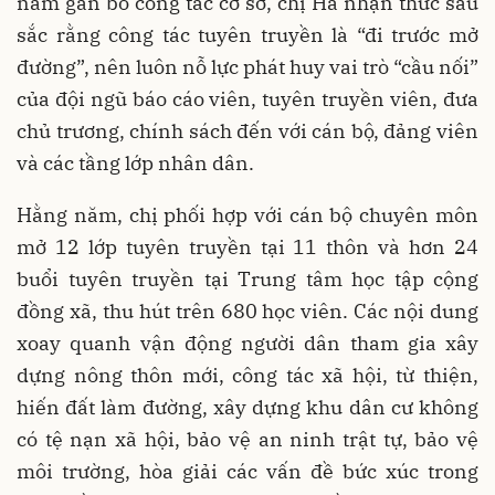
năm gắn bó công tác cơ sở, chị Hà nhận thức sâu
sắc rằng công tác tuyên truyền là “đi trước mở
đường”, nên luôn nỗ lực phát huy vai trò “cầu nối”
của đội ngũ báo cáo viên, tuyên truyền viên, đưa
chủ trương, chính sách đến với cán bộ, đảng viên
và các tầng lớp nhân dân.
Hằng năm, chị phối hợp với cán bộ chuyên môn
mở 12 lớp tuyên truyền tại 11 thôn và hơn 24
buổi tuyên truyền tại Trung tâm học tập cộng
đồng xã, thu hút trên 680 học viên. Các nội dung
xoay quanh vận động người dân tham gia xây
dựng nông thôn mới, công tác xã hội, từ thiện,
hiến đất làm đường, xây dựng khu dân cư không
có tệ nạn xã hội, bảo vệ an ninh trật tự, bảo vệ
môi trường, hòa giải các vấn đề bức xúc trong