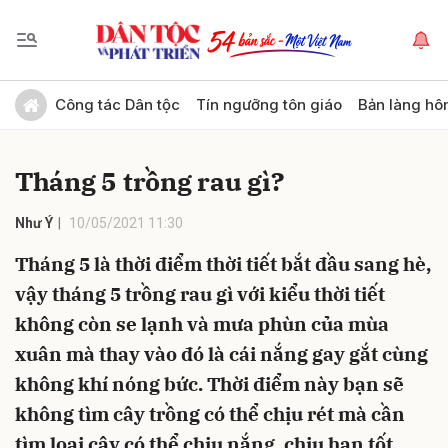
Gửi bình luận
Công tác Dân tộc
Tín ngưỡng tôn giáo
Bản làng hô
Tháng 5 trồng rau gì?
Như Ý
10/05/2021 11:30
Tháng 5 là thời điểm thời tiết bắt đầu sang hè,
vậy tháng 5 trồng rau gì với kiểu thời tiết
Hủy
Gửi
không còn se lạnh và mưa phùn của mùa
xuân mà thay vào đó là cái nắng gay gắt cùng
không khí nóng bức. Thời điểm này bạn sẽ
không tìm cây trồng có thể chịu rét mà cần
tìm loại cây có thể chịu nắng, chịu hạn tốt.