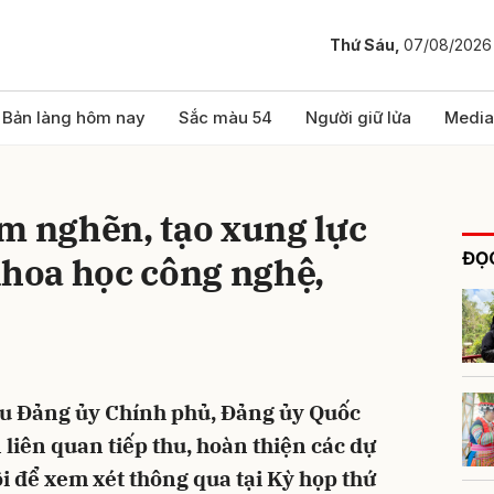
Thứ Sáu,
07/08/2026
bình luận
Bản làng hôm nay
Sắc màu 54
Người giữ lửa
Media
m nghẽn, tạo xung lực
ĐỌC
khoa học công nghệ,
Hủy
G
ầu Đảng ủy Chính phủ, Đảng ủy Quốc
n liên quan tiếp thu, hoàn thiện các dự
i để xem xét thông qua tại Kỳ họp thứ