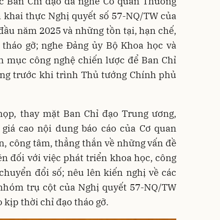
ực Ban Chỉ đạo đã nghe Cơ quan Thường
ển khai thực Nghị quyết số 57-NQ/TW của
 đầu năm 2025 và những tồn tại, hạn chế,
 tháo gỡ; nghe Đảng ủy Bộ Khoa học và
h mục công nghệ chiến lược để Ban Chỉ
ơng trước khi trình Thủ tướng Chính phủ
 họp, thay mặt Ban Chỉ đạo Trung ương,
giá cao nội dung báo cáo của Cơ quan
n, công tâm, thẳng thắn về những vấn đề
ẽn đối với việc phát triển khoa học, công
chuyển đổi số; nêu lên kiến nghị về các
c nhóm trụ cột của Nghị quyết 57-NQ/TW
kịp thời chỉ đạo tháo gỡ.