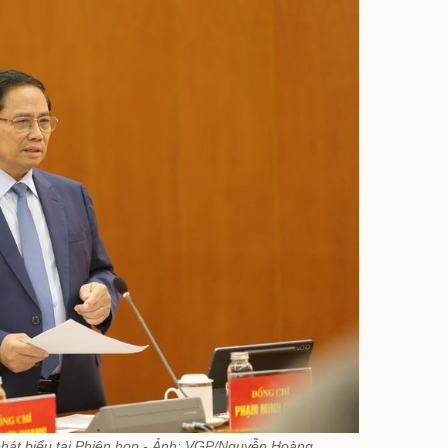
át biểu tại Phiên họp - Ảnh: VGP/Nguyễn Hoàng