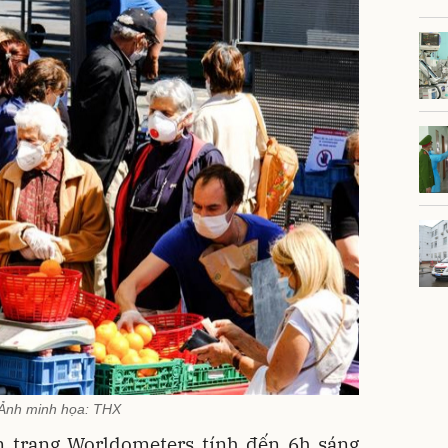
Ảnh minh họa: THX
ên trang Worldometers tính đến 6h sáng