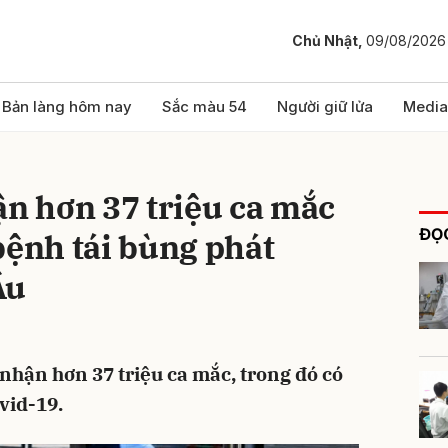
Chủ Nhật,
09/08/2026
bình luận
Bản làng hôm nay
Sắc màu 54
Người giữ lửa
Media
ận hơn 37 triệu ca mắc
ĐỌC
bệnh tái bùng phát
Âu
Hủy
G
 nhận hơn 37 triệu ca mắc, trong đó có
vid-19.