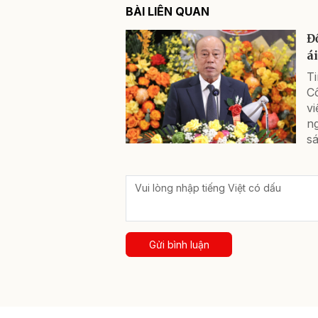
BÀI LIÊN QUAN
Đ
á
T
C
vi
ng
sá
Gửi bình luận