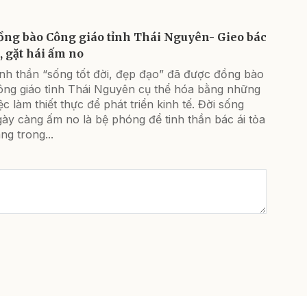
ồng bào Công giáo tỉnh Thái Nguyên- Gieo bác
i, gặt hái ấm no
inh thần “sống tốt đời, đẹp đạo” đã được đồng bào
ông giáo tỉnh Thái Nguyên cụ thể hóa bằng những
ệc làm thiết thực để phát triển kinh tế. Đời sống
ày càng ấm no là bệ phóng để tinh thần bác ái tỏa
ng trong...