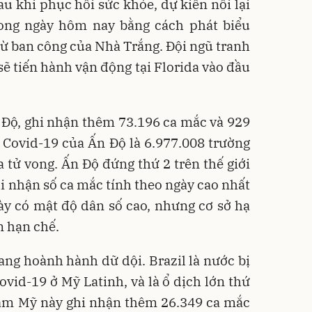
 khi phục hồi sức khỏe, dự kiến nối lại
trong ngày hôm nay bằng cách phát biểu
ừ ban công của Nhà Trắng. Đội ngũ tranh
ẽ tiến hành vận động tại Florida vào đầu
 Độ, ghi nhận thêm 73.196 ca mắc và 929
 Covid-19 của Ấn Độ là 6.977.008 trường
a tử vong. Ấn Độ đứng thứ 2 trên thế giới
hi nhận số ca mắc tính theo ngày cao nhất
này có mật độ dân số cao, nhưng cơ sở hạ
n hạn chế.
ang hoành hành dữ dội. Brazil là nước bị
vid-19 ở Mỹ Latinh, và là ổ dịch lớn thứ
 Nam Mỹ này ghi nhận thêm 26.349 ca mắc