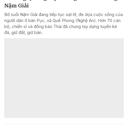
Nậm Giải
Bờ suối Nậm Giải đang tiếp tục sạt lở, đe dọa cuộc sống của
người dân ở bản Pục, xã Quế Phong (Nghệ An). Hơn 70 cán
bộ, chiến sĩ và đồng bào Thái đã chung tay dựng tuyến kè
đá, giữ đất, giữ bản.