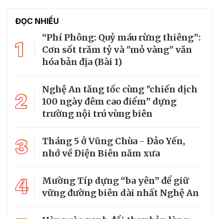
ĐỌC NHIỀU
“Phí Phông: Quỷ máu rừng thiêng”:
1
Cơn sốt trăm tỷ và "mỏ vàng" văn
hóa bản địa (Bài 1)
Nghệ An tăng tốc cùng "chiến dịch
2
100 ngày đêm cao điểm” dựng
trường nội trú vùng biên
3
Tháng 5 ở Vũng Chùa - Đảo Yến,
nhớ về Điện Biên năm xưa
4
Mường Típ dựng “ba yên” để giữ
vững đường biên dài nhất Nghệ An