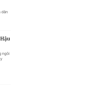
a dân
 Hậu
g ngôi
ay