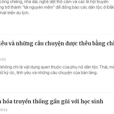
ồng chiêng, nhà dài, nghề dệt thổ cẩm và các lễ hội truyền
ng trở thành “tài nguyên mềm” để đồng bào các dân tộc ở Đắk
hát triển du lịch.
iêu và những câu chuyện được thêu bằng ch
0:00
không chỉ là vật dụng quen thuộc của phụ nữ dân tộc Thái, m
 giữ ký ức, tình yêu và những câu chuyện của bản làng.
 hóa truyền thống gần gũi với học sinh
09:54