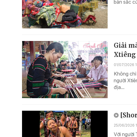
bản sắc c
Giải mã
Xtiêng
01/07/2026 
Không chỉ 
người Xtiê
địa...
[Shor
25/06/2026 1
Với người 