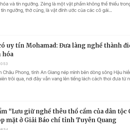
hóa và tín ngưỡng. Zèng là một vật phẩm không thể thiếu tron
tín ngưỡng, thờ cúng, là vật đính ước của các cô gái...
có uy tín Mohamad: Đưa làng nghề thành đ
n hóa
10:53
 Châu Phong, tỉnh An Giang nép mình bên dòng sông Hậu hiề
iên trôi qua, nơi đây vẫn vang lên tiếng lách cách thoi đưa từ
ẩm “Lưu giữ nghề thêu thổ cẩm của dân tộc 
p mặt ở Giải Báo chí tỉnh Tuyên Quang
08:54