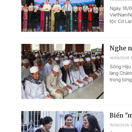
Ngày 18/6,
VietNamNe
tộc Cơ Lao
Nghe n
16/06/2026 1
Sông Hậu 
làng Chăm 
trong từng
Biến "m
15/06/2026 1