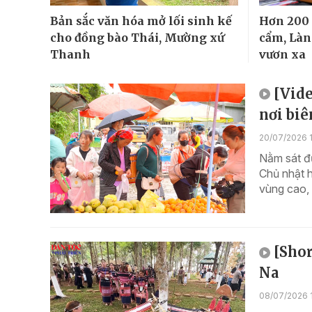
Bản sắc văn hóa mở lối sinh kế
Hơn 200 
cho đồng bào Thái, Mường xứ
cẩm, Làn
Thanh
vươn xa
[Vide
nơi biê
20/07/2026 1
Nằm sát đư
Chủ nhật h
vùng cao, 
[Shor
Na
08/07/2026 