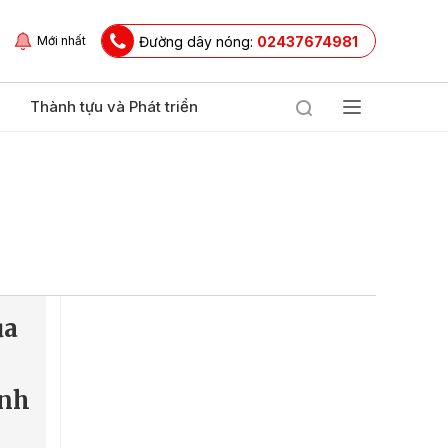
Đường dây nóng:
02437674981
Mới nhất
Thành tựu và Phát triển
ủa
inh