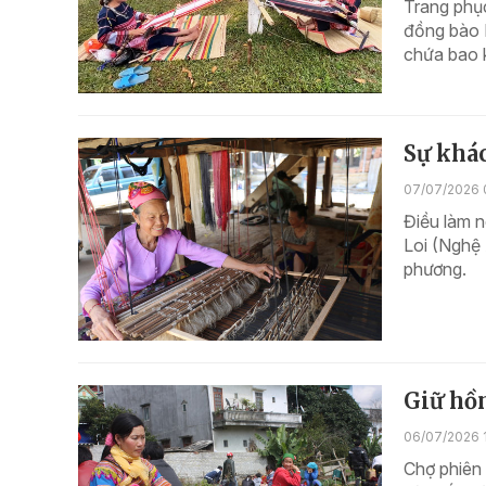
Trang phục 
đồng bào 
chứa bao k
Sự khác
07/07/2026 
Điều làm n
Loi (Nghệ 
phương.
Giữ hồn
06/07/2026 
Chợ phiên 