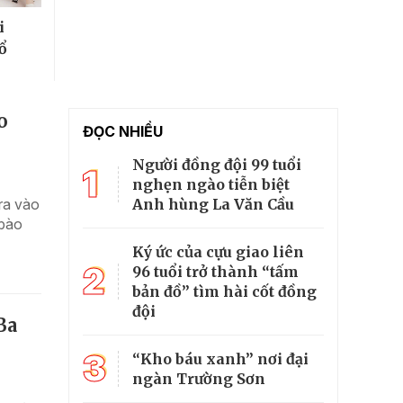
i
ổ
o
ĐỌC NHIỀU
Người đồng đội 99 tuổi
1
nghẹn ngào tiễn biệt
Anh hùng La Văn Cầu
ra vào
 bào
Ký ức của cựu giao liên
2
96 tuổi trở thành “tấm
bản đồ” tìm hài cốt đồng
đội
Ba
3
“Kho báu xanh” nơi đại
ngàn Trường Sơn