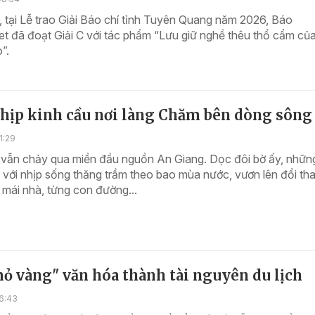
 tại Lễ trao Giải Báo chí tỉnh Tuyên Quang năm 2026, Báo
t đã đoạt Giải C với tác phẩm “Lưu giữ nghề thêu thổ cẩm củ
”.
hịp kinh cầu nơi làng Chăm bên dòng sông
1:29
vẫn chảy qua miền đầu nguồn An Giang. Dọc đôi bờ ấy, nhữn
với nhịp sống thăng trầm theo bao mùa nước, vươn lên đổi th
 mái nhà, từng con đường...
ỏ vàng" văn hóa thành tài nguyên du lịch
6:43