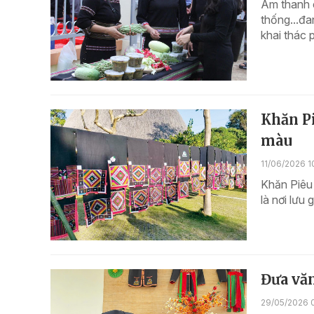
Âm thanh c
thống...đa
khai thác p
Khăn P
màu
11/06/2026 1
Khăn Piêu 
là nơi lưu
Đưa văn
29/05/2026 