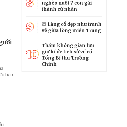
8
nghèo nuôi 7 con gái
thành cử nhân
9
Làng cổ đẹp như tranh
vẽ giữa lòng miền Trung
người
Thăm không gian lưu
10
giữ kí ức lịch sử về cố
Tổng Bí thư Trường
Chinh
ủa
hức bản
ểu