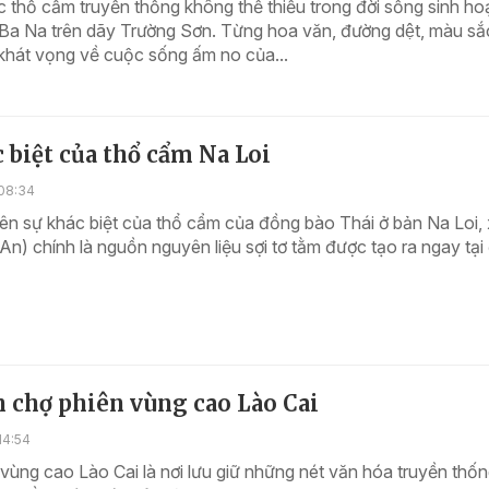
thổ cẩm truyền thống không thể thiếu trong đời sống sinh hoa
Ba Na trên dãy Trường Sơn. Từng hoa văn, đường dệt, màu să
hát vọng về cuộc sống ấm no của...
 biệt của thổ cẩm Na Loi
08:34
ên sự khác biệt của thổ cẩm của đồng bào Thái ở bản Na Loi,
An) chính là nguồn nguyên liệu sợi tơ tằm được tạo ra ngay tại
 chợ phiên vùng cao Lào Cai
14:54
vùng cao Lào Cai là nơi lưu giữ những nét văn hóa truyền thốn