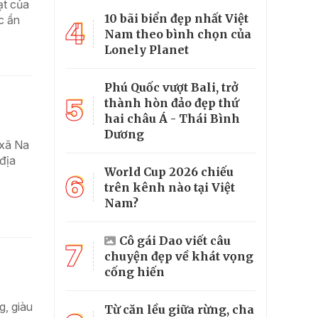
̣t của
10 bãi biển đẹp nhất Việt
́c ẩn
4
Nam theo bình chọn của
Lonely Planet
Phú Quốc vượt Bali, trở
5
thành hòn đảo đẹp thứ
hai châu Á - Thái Bình
Dương
 xã Na
 địa
World Cup 2026 chiếu
6
trên kênh nào tại Việt
Nam?
Cô gái Dao viết câu
7
chuyện đẹp về khát vọng
cống hiến
g, giàu
Từ căn lều giữa rừng, cha