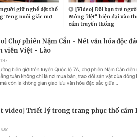
người giữ nghề dệt thổ
[Video] Đôi bạn trẻ ngườ
g Teng nuôi giấc mơ
Mông "dệt" hiện đại vào th
cẩm truyền thống
o] Chợ phiên Nậm Cắn - Nét văn hóa độc đá
n viễn Việt - Lào
1:47
ờng biên giới trên tuyến Quốc lộ 7A, chợ phiên Nậm Cắn diễn 
ằng tuần không chỉ là nơi mua bán, trao đổi sản vật của đồng
mà còn là không gian giao lưu văn hóa đặc sắc giữa...
t video] Triết lý trong trang phục thổ cẩm 
16:50