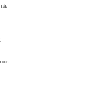
 Lắk
ỉ
à còn