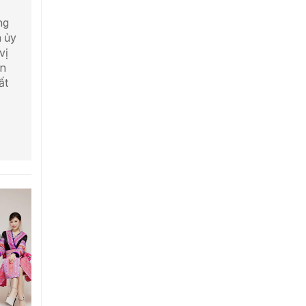
ng
h ủy
vị
ên
ất