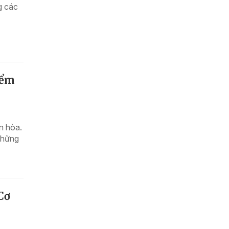
g các
iểm
n hòa.
 những
Cơ