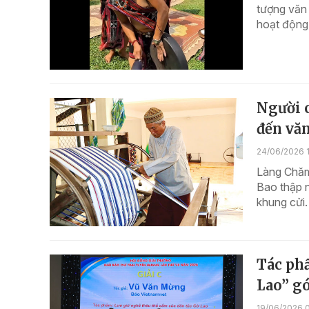
tượng văn 
hoạt động 
Người 
đến vă
24/06/2026 
Làng Chăm
Bao thập n
khung cửi.
Tác ph
Lao” gó
19/06/2026 