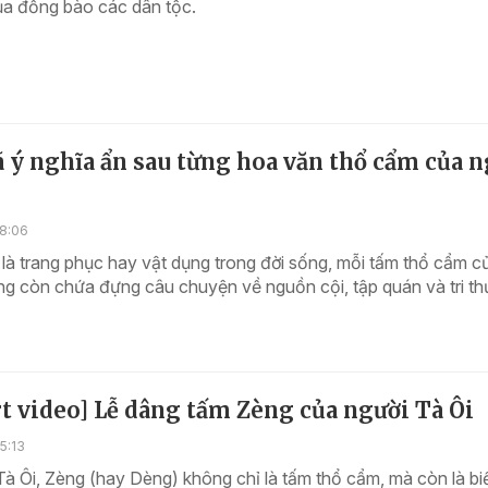
ủa đồng bào các dân tộc.
 ý nghĩa ẩn sau từng hoa văn thổ cẩm của 
18:06
là trang phục hay vật dụng trong đời sống, mỗi tấm thổ cẩm c
ng còn chứa đựng câu chuyện về nguồn cội, tập quán và tri t
t video] Lễ dâng tấm Zèng của người Tà Ôi
5:13
Tà Ôi, Zèng (hay Dèng) không chỉ là tấm thổ cẩm, mà còn là bi