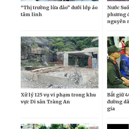
“Thị trường lừa đảo” dưới lớp áo
Nước Suố
tâm linh
phương đ
nguyên 
Xử lý 125 vụ vi phạm trong khu
Bắt giữ 4
vực Di sản Tràng An
đường dâ
gia