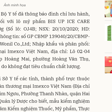
Ảnh minh họa
 Bộ Y tế đã thông báo đình chỉ lưu hành,
 đối với lô mỹ phẩm BIS UP ICE CARE
 (Số lô: OJ4B; NSX: 20/10/2020; HD:
 thông tin: số GP CBMP 139040/20/CBMP-
Wonil Co.,Ltd; Nhập khẩu và phân phối:
ại Imexco Việt Nam, địa chỉ: Lô 02-04
ệp Hoàng Mai, phường Hoàng Văn Thụ,
do không đạt tiêu chuẩn chất lượng.
 Sở Y tế các tỉnh, thành phố trực thuộc
ần thương mại Imexco Việt Nam (Địa chỉ
 Kim Ngưu, Phường Thanh Nhàn, quận Hai
 Quản lý Dược cho biết, mẫu kiểm nghiệm
tâm Kiểm nghiệm Thuốc, Mỹ phẩm, Thực