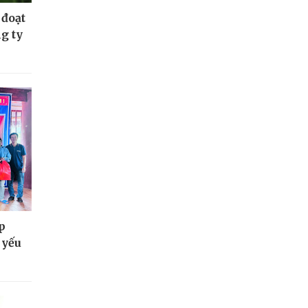
 đoạt
g ty
p
 yếu