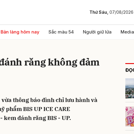
Thứ Sáu,
07/08/2026
bình luận
Bản làng hôm nay
Sắc màu 54
Người giữ lửa
Media
 đánh răng không đảm
ĐỌC
) vừa thông báo đình chỉ lưu hành và
Hủy
G
ô mỹ phẩm BIS UP ICE CARE
 kem đánh răng BIS - UP.