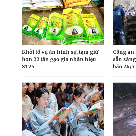
Khởi tố vụ án hình sự, tạm giữ
Công an c
hơn 22 tấn gạo giả nhãn hiệu
sẵn sàng 
ST25
báo 24/7