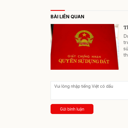
BÀI LIÊN QUAN
T
Dự
t
sử
th
Gửi bình luận