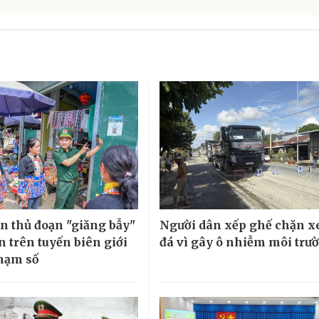
n thủ đoạn "giăng bẫy"
Người dân xếp ghế chặn x
n trên tuyến biên giới
đá vì gây ô nhiễm môi trư
phạm số