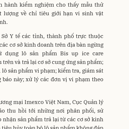
n hành kiểm nghiệm cho thấy mẫu thử
 lượng về chỉ tiêu giới hạn vi sinh vật
ịnh.
Sở Y tế các tỉnh, thành phố trực thuộc
các cơ sở kinh doanh trên địa bàn ngừng
sử dụng lô sản phẩm Bis up ice care
 trên và trả lại cơ sở cung ứng sản phẩm;
i lô sản phẩm vi phạm; kiểm tra, giám sát
 báo này; xử lý các đơn vị vi phạm theo
hương mại Imexco Việt Nam, Cục Quản lý
áo thu hồi tới những nơi phân phối, sử
p nhận sản phẩm trả lại từ các cơ sở kinh
à tiêu hủy toàn bộ lô sản phẩm không đáp