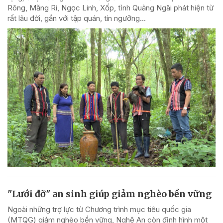
Rông, Măng Ri, Ngọc Linh, Xốp, tỉnh Quảng Ngãi phát hiện từ
rất lâu đời, gắn với tập quán, tín ngưỡng...
"Lưới đỡ" an sinh giúp giảm nghèo bền vững
Ngoài những trợ lực từ Chương trình mục tiêu quốc gia
(MTQG) giảm nghèo bền vững, Nghệ An còn định hình một